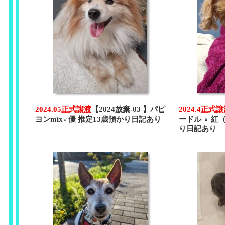
2024.05正式譲渡
【2024放棄-03 】パピ
2024.4正式
ヨンmix♂優 推定13歳預かり日記あり
ードル ♀ 紅
り日記あり