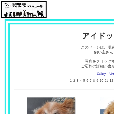
アイドッ
このページは、現
飼い主さん
写真をクリック
ご応募の詳細が書
Gallery
Alb
1
2
3
4
5
6
7
8
9
10
11
12