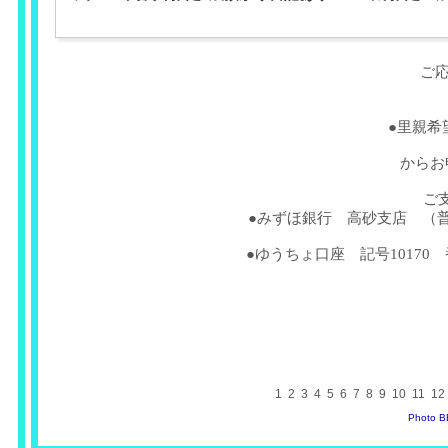
ご
●里親希
からお
ご
●みずほ銀行 高砂支店 （普
●ゆうちょ口座 記号10170 
1
2
3
4
5
6
7
8
9
10
11
12
Photo 