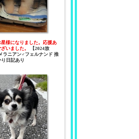
.2.お星様になりました。応援あ
ございました。
【2024放
ポメラニアン♂フェルナンド 推
かり日記あり