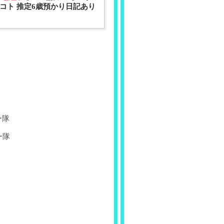
コト 推定6歳預かり日記あり
ー隊
ー隊