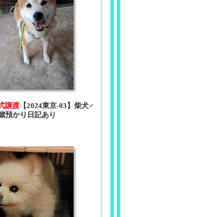
正式譲渡
【2024東京-03】柴犬♂️
7歳預かり日記あり