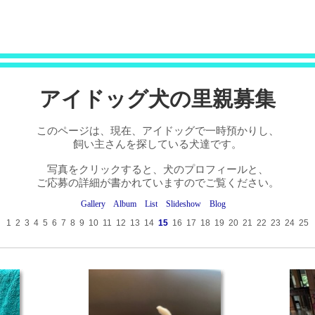
アイドッグ犬の里親募集
このページは、現在、アイドッグで一時預かりし、
飼い主さんを探している犬達です。
写真をクリックすると、犬のプロフィールと、
ご応募の詳細が書かれていますのでご覧ください。
Gallery
Album
List
Slideshow
Blog
1
2
3
4
5
6
7
8
9
10
11
12
13
14
15
16
17
18
19
20
21
22
23
24
25