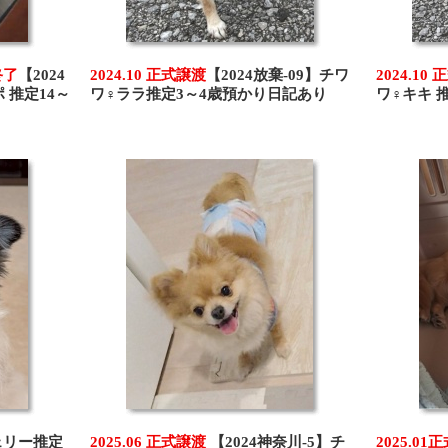
終了
【2024
2024.10 正式譲渡
【2024放棄-09】チワ
2024.10
 推定14～
ワ♀ララ推定3～4歳預かり日記あり
ワ♀キキ 
シェリー推定
2025.06 正式譲渡
【2024神奈川-5】チ
2025.0