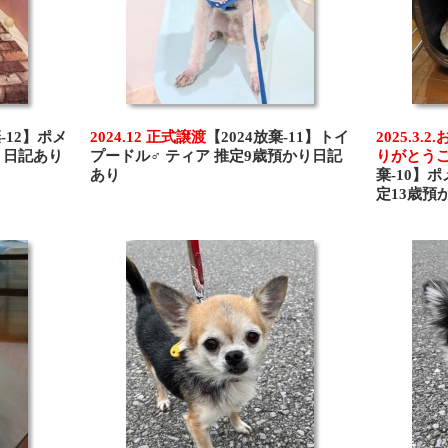
棄-12】ポメ
2024.12 正式譲渡
【2024放棄-11】トイ
2025.3
り日記あり
プードル♂ ティア 推定9歳預かり日記
りがとう
あり
棄-10】
定13歳預