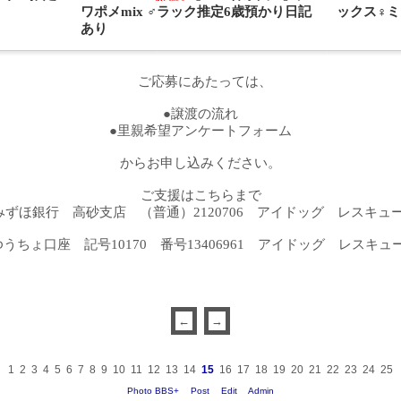
ワポメmix ♂ラック推定6歳預かり日記
ックス♀ミ
あり
ご応募にあたっては、
●譲渡の流れ
●里親希望アンケートフォーム
からお申し込みください。
ご支援はこちらまで
みずほ銀行 高砂支店 （普通）2120706 アイドッグ レスキュ
ゆうちょ口座 記号10170 番号13406961 アイドッグ レスキュ
1
2
3
4
5
6
7
8
9
10
11
12
13
14
15
16
17
18
19
20
21
22
23
24
25
Photo BBS+
Post
Edit
Admin