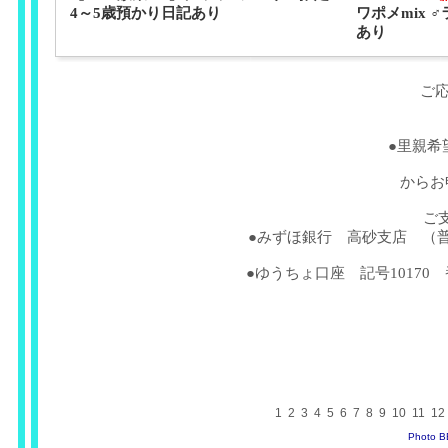
4～5歳預かり日記あり
ワポメmix 
あり
ご
●里親希
からお
ご
●みずほ銀行 高砂支店 （普
●ゆうちょ口座 記号10170 
1
2
3
4
5
6
7
8
9
10
11
12
Photo 