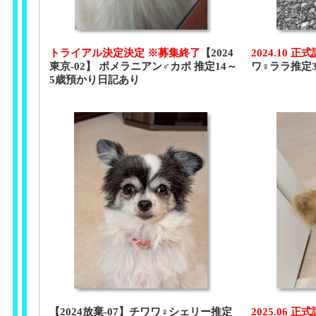
トライアル決定決定 ※募集終了
【2024
2024.10 正
東京-02】 ポメラニアン♂カポ 推定14～
ワ♀ララ推定
5歳預かり日記あり
【2024放棄-07】チワワ♀シェリー推定
2025.06 正