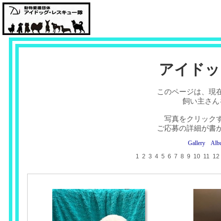
アイドッ
このページは、現
飼い主さん
写真をクリック
ご応募の詳細が書
Gallery
Alb
1
2
3
4
5
6
7
8
9
10
11
12