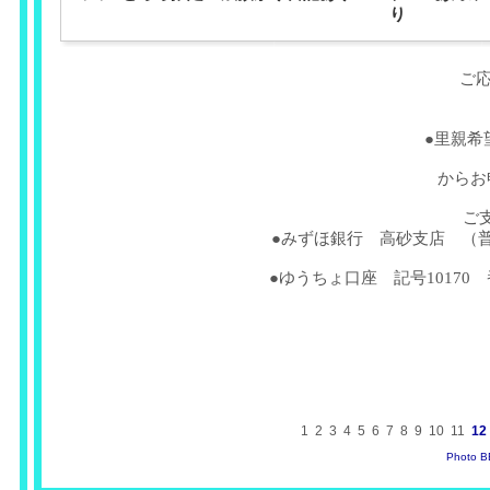
り
ご
●里親希
からお
ご
●みずほ銀行 高砂支店 （普
●ゆうちょ口座 記号10170 
1
2
3
4
5
6
7
8
9
10
11
12
Photo 