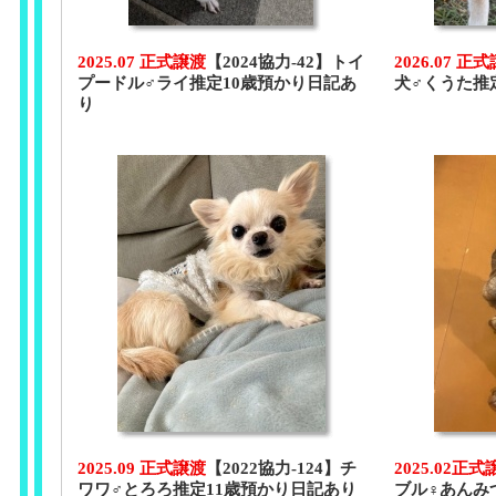
2025.07 正式譲渡
【2024協力-42】トイ
2026.07 正
プードル♂ライ推定10歳預かり日記あ
犬♂くうた推
り
2025.09 正式譲渡
【2022協力-124】チ
2025.02正
ワワ♂とろろ推定11歳預かり日記あり
ブル♀あんみ