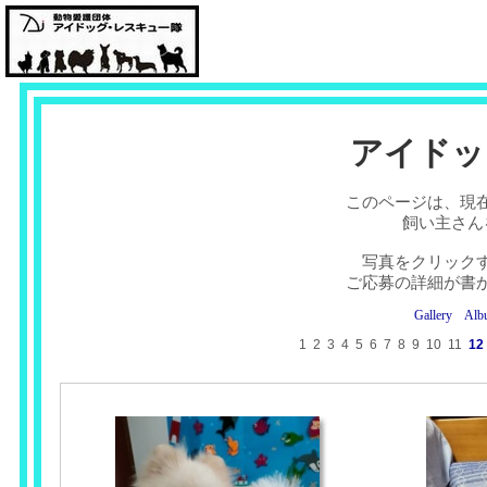
アイドッ
このページは、現
飼い主さん
写真をクリック
ご応募の詳細が書
Gallery
Alb
1
2
3
4
5
6
7
8
9
10
11
12