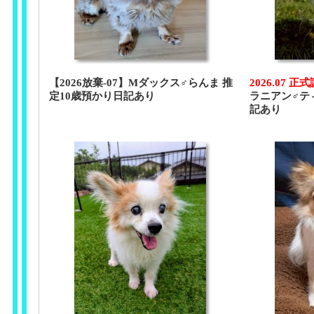
【2026放棄-07】Mダックス♂らんま 推
2026.07 正
定10歳預かり日記あり
ラニアン♂テ
記あり