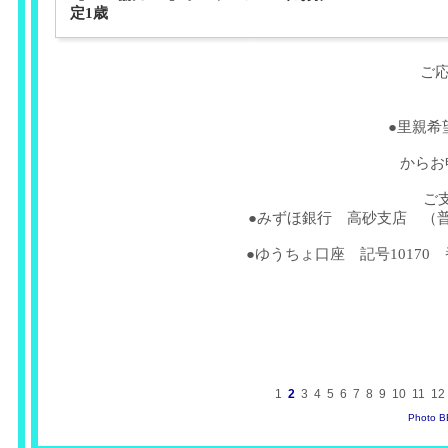
定1歳
ご
●里親希
からお
ご
●みずほ銀行 高砂支店 （普
●ゆうちょ口座 記号10170 
1
2
3
4
5
6
7
8
9
10
11
12
Photo 