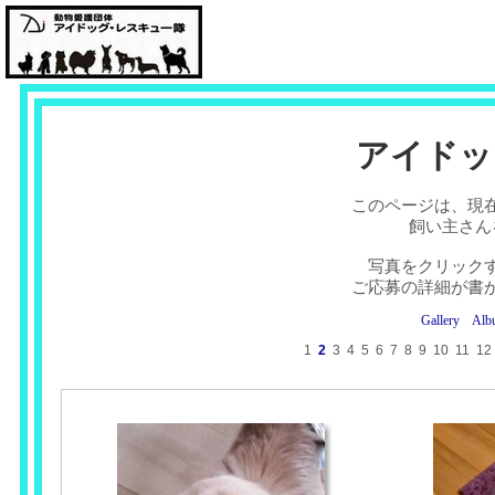
アイドッ
このページは、現
飼い主さん
写真をクリック
ご応募の詳細が書
Gallery
Alb
1
2
3
4
5
6
7
8
9
10
11
12