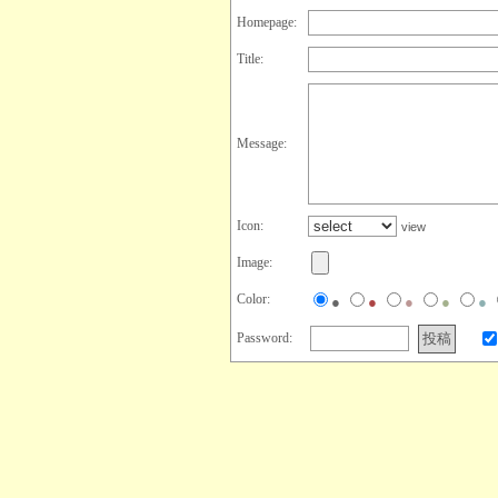
Homepage:
Title:
Message:
Icon:
view
Image:
Color:
●
●
●
●
●
Password: