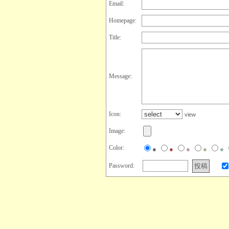
Email:
Homepage:
Title:
Message:
Icon:
view
Image:
Color:
●
●
●
●
●
Password: