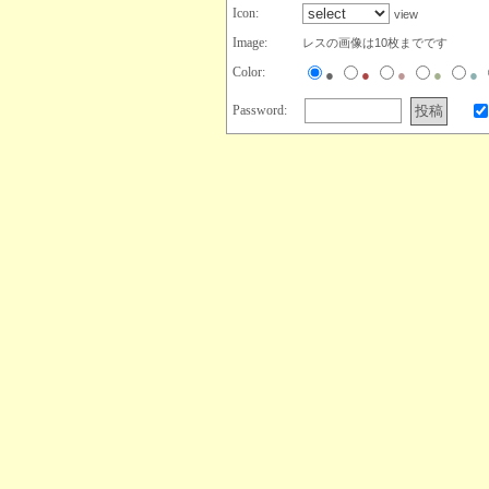
Icon:
view
Image:
レスの画像は10枚までです
Color:
●
●
●
●
●
Password: