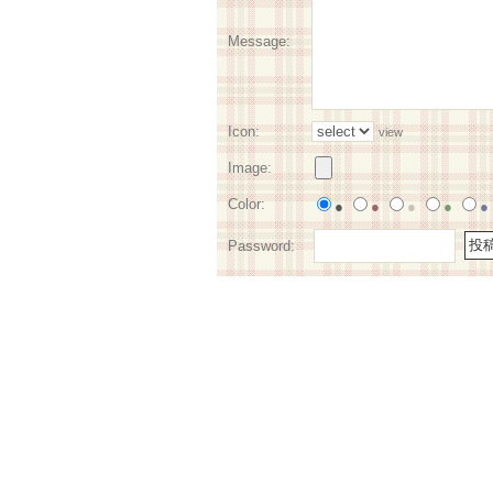
Message:
Icon:
view
Image:
Color:
●
●
●
●
●
Password: