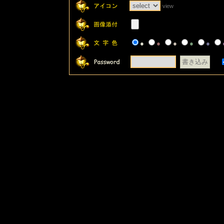
view
●
●
●
●
●