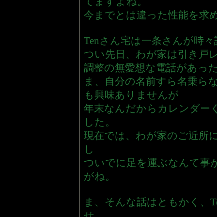
てますよね。
今までとは違った性能を求
Tenさん宅は一条さんが時々
つい先日、わが家は引き戸
調整の無愛想な電話があっ
ま、自分の名前すら名乗ら
も興味ありませんが
年末なんだからカレンダー
した。
現在では、わが家のご近所
し
ついでに足を運ぶなんて事
がね。
ま、そんな話はともかく、T
せ。