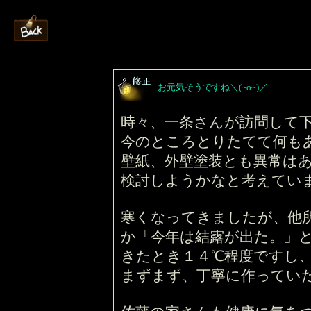
お元気そうですね＼(~o~)／
時々、一条さんが訪問して
今のところとりたてて何も
壁紙、外壁塗装とも異常は
検討しようかなと考えてい
寒くなってきましたが、他
か「今年は結露が出た。」
きたとき１４℃程度ですし
まずまず、丁寧に作ってい