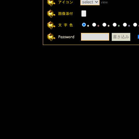
view
●
●
●
●
●