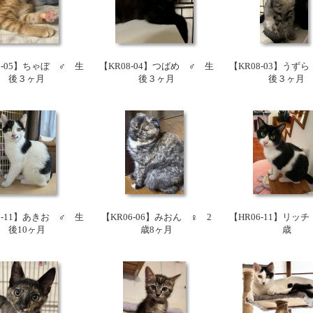
8-05】ちゃぼ ♂ 生
【KR08-04】つばめ ♂ 生
【KR08-03】うず
後３ヶ月
後３ヶ月
後３ヶ月
7-11】あきお ♂ 生
【KR06-06】みおん ♀ 2
【HR06-11】リッ
後10ヶ月
歳8ヶ月
歳