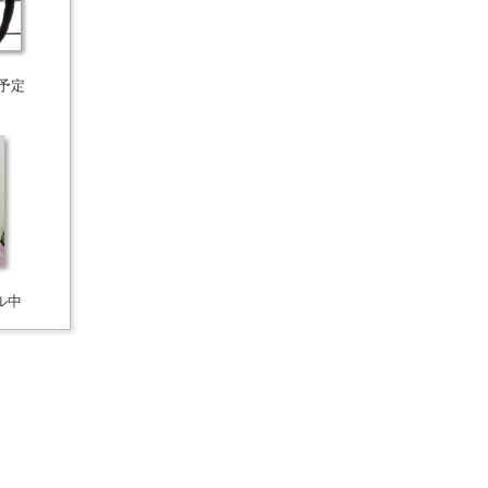
ル予定
ル中