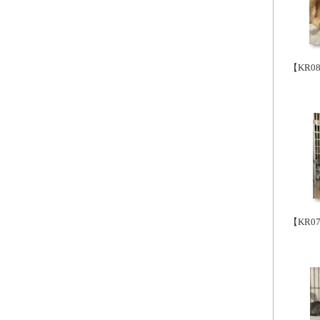
【KR0
【KR0