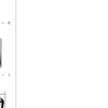
ら ♀ 生
チ ♂ ３