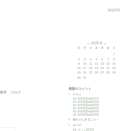
381878
←
2026-8
→
日
月
火
水
木
金
土
1
2
3
4
5
6
7
8
9
10
11
12
13
14
15
16
17
18
19
20
21
22
23
24
25
26
27
28
29
30
31
最新のコメント
携帯
ブログ
テスト
by JCfUZQsq(3/20)
by JCfUZQsq(3/20)
by JCfUZQsq(3/20)
by JCfUZQsq(3/20)
by JCfUZQsq(3/20)
by JCfUZQsq(3/20)
猫ちゃんきました！
ルーナ
by つっこ(6/23)