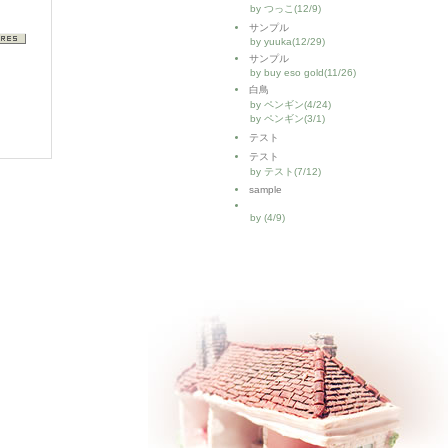
by つっこ(12/9)
サンプル
by yuuka(12/29)
サンプル
by buy eso gold(11/26)
白鳥
by ペンギン(4/24)
by ペンギン(3/1)
テスト
テスト
by テスト(7/12)
sample
by (4/9)