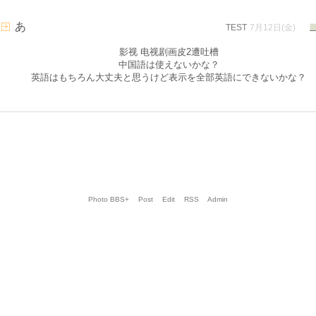
あ
TEST
7月12日(金)
影视 电视剧画皮2遭吐槽
中国語は使えないかな？
英語はもちろん大丈夫と思うけど表示を全部英語にできないかな？
Photo BBS+
Post
Edit
RSS
Admin