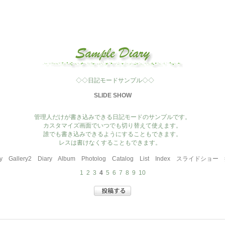
◇◇日記モードサンプル◇◇
SLIDE SHOW
管理人だけが書き込みできる日記モードのサンプルです。
カスタマイズ画面でいつでも切り替えて使えます。
誰でも書き込みできるようにすることもできます。
レスは書けなくすることもできます。
y
Gallery2
Diary
Album
Photolog
Catalog
List
Index
スライドショー
1
2
3
4
5
6
7
8
9
10