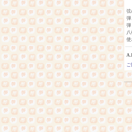
弦
弾
弾
八
使
A
ご