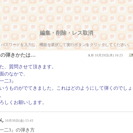
編集・削除・レス取消
パスワードを入力し、機能を選択して実行ボタンをクリックしてください。
この弾きかたは…
A.H
10月29日(木) 16:25
た、質問させて頂きます。
面のなかで、
一二3』
いうものがでてきました。これはどのようにして弾くのでしょ
。
ろしくお願いします。
ん
10月30日(金) 15:43
一二3』の弾き方