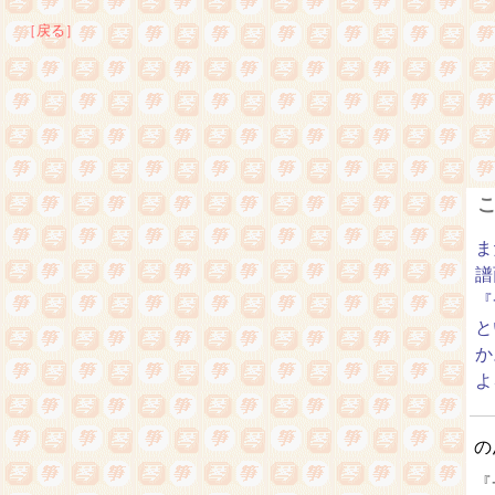
［戻る］
ま
譜
『
と
か
よ
の
『