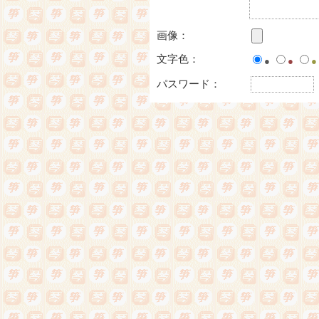
画像：
文字色：
●
●
●
パスワード：