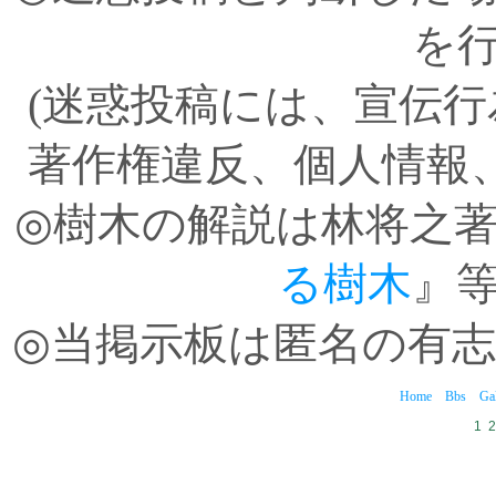
を
(迷惑投稿には、宣伝
著作権違反、個人情報
◎樹木の解説は林将之
る樹木
』
◎当掲示板は匿名の有
Home
Bbs
Gal
1