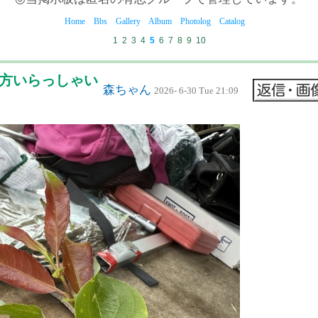
Home
Bbs
Gallery
Album
Photolog
Catalog
1
2
3
4
5
6
7
8
9
10
かる方いらっしゃい
森ちゃん
2026- 6-30 Tue 21:09