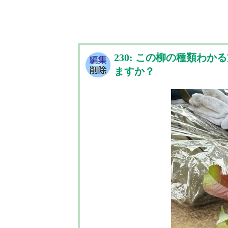
230: この柳の種類わ
ますか？