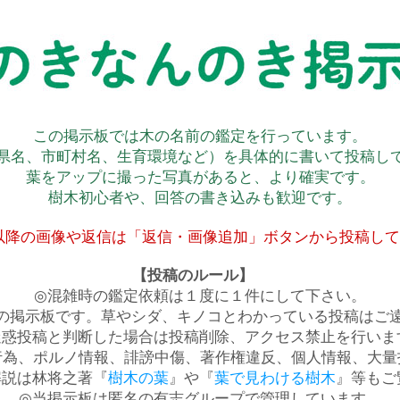
この掲示板では木の名前の鑑定を行っています。
県名、市町村名、生育環境など）を具体的に書いて投稿し
葉をアップに撮った写真があると、より確実です。
樹木初心者や、回答の書き込みも歓迎です。
以降の画像や返信は「返信・画像追加」ボタンから投稿し
【投稿のルール】
◎混雑時の鑑定依頼は１度に１件にして下さい。
の掲示板です。草やシダ、キノコとわかっている投稿はご
迷惑投稿と判断した場合は投稿削除、アクセス禁止を行いま
行為、ポルノ情報、誹謗中傷、著作権違反、個人情報、大量
解説は林将之著『
樹木の葉
』や『
葉で見わける樹木
』等もご
◎当掲示板は匿名の有志グループで管理しています。