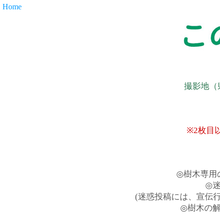
Home
撮影地（
※2枚目
◎樹木専用
◎
(迷惑投稿には、宣伝
◎樹木の