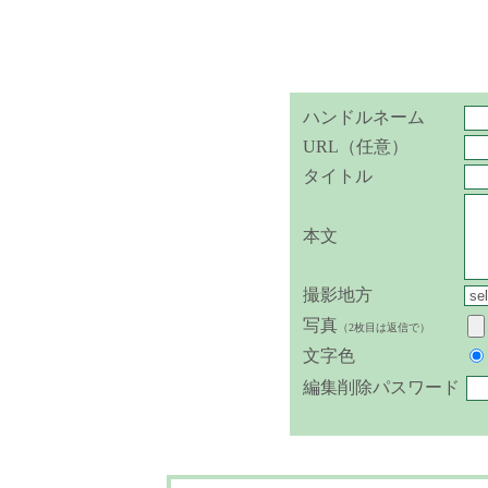
ハンドルネーム
URL（任意）
タイトル
本文
撮影地方
写真
（2枚目は返信で）
文字色
編集削除パスワード