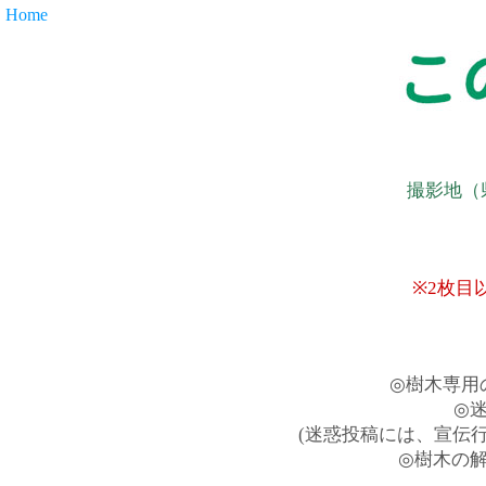
Home
撮影地（
※2枚目
◎樹木専用
◎
(迷惑投稿には、宣伝
◎樹木の