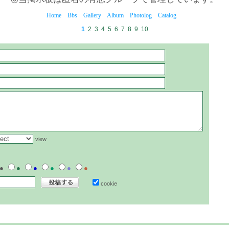
Home
Bbs
Gallery
Album
Photolog
Catalog
1
2
3
4
5
6
7
8
9
10
view
●
●
●
●
●
●
cookie