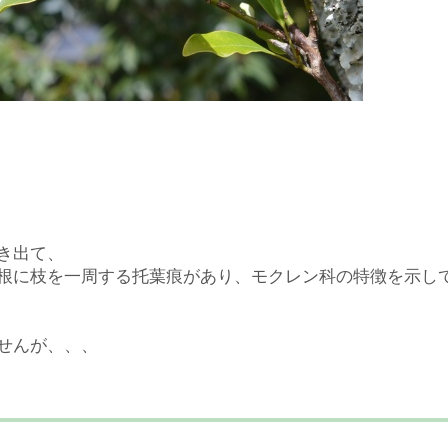
き出て、
根に枝を一周する托葉痕があり、モクレン科の特徴を示し
せんが、、、