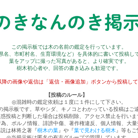
この掲示板では木の名前の鑑定を行っています。
県名、市町村名、生育環境など）を具体的に書いて投稿し
葉をアップに撮った写真があると、より確実です。
樹木初心者や、回答の書き込みも歓迎です。
以降の画像や返信は「返信・画像追加」ボタンから投稿し
【投稿のルール】
◎混雑時の鑑定依頼は１度に１件にして下さい。
の掲示板です。草やシダ、キノコとわかっている投稿はご
迷惑投稿と判断した場合は投稿削除、アクセス禁止を行いま
行為、ポルノ情報、誹謗中傷、著作権違反、個人情報、大量
解説は林将之著『
樹木の葉
』や『
葉で見わける樹木
』等もご
◎当掲示板は匿名の有志グループで管理しています。