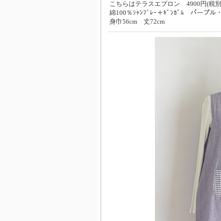
こちらはテラスエプロン 4900円(税別
綿100％ｼｬﾝﾌﾞﾚｰ＋ｷﾞﾝｶﾞﾑ パープ
身巾56cm 丈72cm