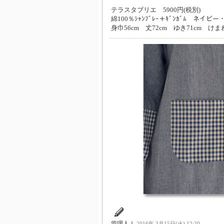
テラスタブリエ 5900円(税別)
綿100％ｼｬﾝﾌﾞﾚｰ＋ｷﾞﾝｶﾞﾑ ネイビ
身巾56cm 丈72cm ゆき71cm けまわ
管理人Ｉ
2016年 3月15日(火) 12:20