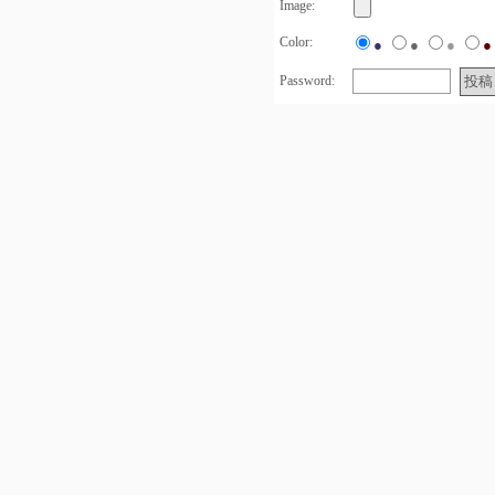
Image:
Color:
●
●
●
●
Password: