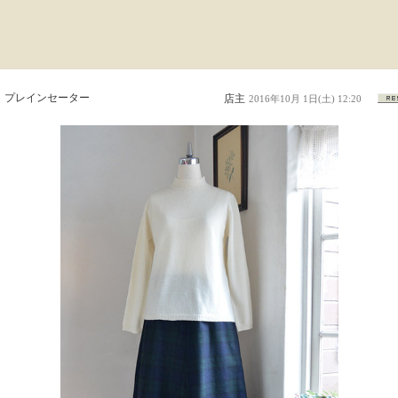
プレインセーター
店主
2016年10月 1日(土) 12:20