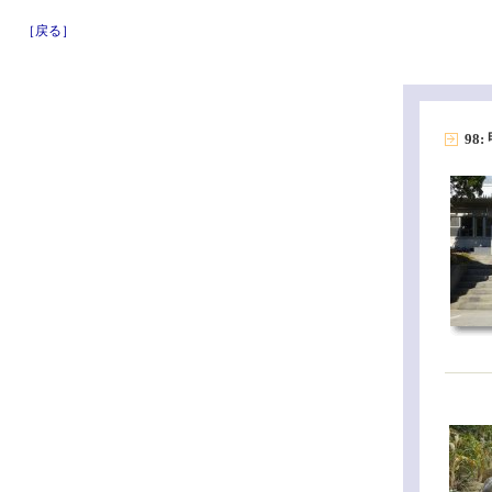
［戻る］
98