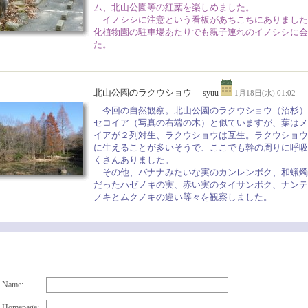
ム、北山公園等の紅葉を楽しめました。
イノシシに注意という看板があちこちにありました
化植物園の駐車場あたりでも親子連れのイノシシに会
た。
北山公園のラクウショウ
syuu
1月18日(水) 01:02
今回の自然観察。北山公園のラクウショウ（沼杉）
セコイア（写真の右端の木）と似ていますが、葉はメ
イアが２列対生、ラクウショウは互生。ラクウショウ
に生えることが多いそうで、ここでも幹の周りに呼吸
くさんありました。
その他、バナナみたいな実のカンレンボク、和蝋燭
だったハゼノキの実、赤い実のタイサンボク、ナンテ
ノキとムクノキの違い等々を観察しました。
Name:
Homepage: