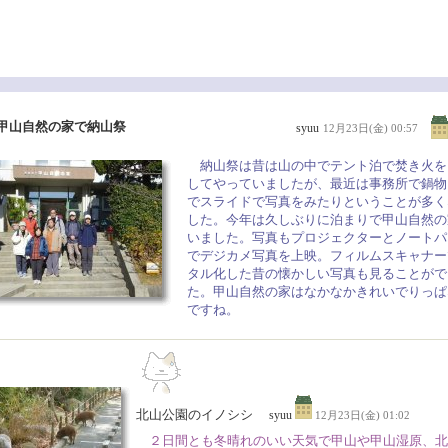
: 甲山自然の家で納山祭
syuu
12月23日(金) 00:57
納山祭は昔は山の中でテント泊で焚き火を
してやっていましたが、最近は事務所で鍋物
でスライドで写真をみたりということが多く
した。今年は久しぶりに泊まりで甲山自然の
いました。写真もプロジェクターとノートパ
でデジカメ写真を上映。フィルムスキャナー
タル化した昔の懐かしい写真も見ることがで
た。甲山自然の家はなかなかきれいでりっぱ
ですね。
北山公園のイノシシ
syuu
12月23日(金) 01:02
２日間とも冬晴れのいい天気で甲山や甲山湿原、北