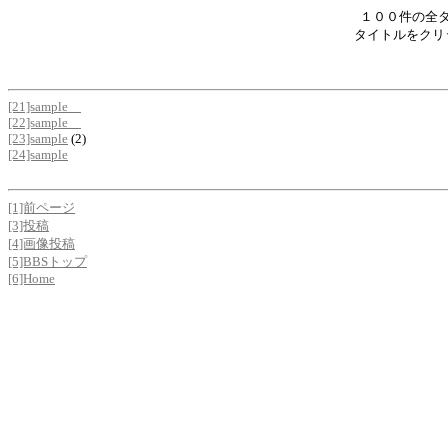
１００件の全
タイトルをクリ
[21]sample
[22]sample
[23]sample
(2)
[24]sample
[1]前ページ
[3]投稿
[4]画像投稿
[5]BBSトップ
[6]Home