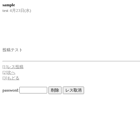
sample
test
4月23日(水)
投稿テスト
[1]レス投稿
[2]次へ
[3]もどる
password: