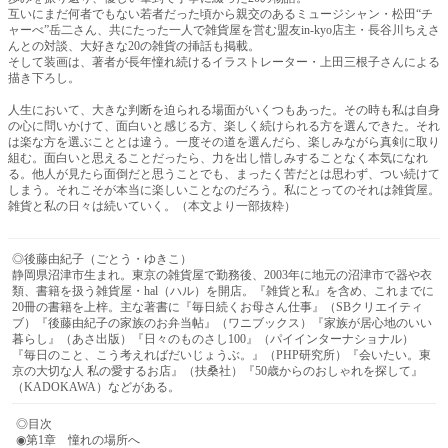
互いにまだ何者でもない若者だった頃から親交のあるミュージシャン・松田“チ
ャーべ”岳二さん、共にたった一人で雑貨屋を営む盟友in-kyo店主・長谷川ちえさ
んとの対談、大好きな20の雑貨の挿話も掲載。
そして装画は、著者が長年憧れ続けるイラストレーター・上田三根子さんによる
描き下ろし。
人生において、大きな判断を迫られる場面がいくつもあった。その時も私は自身
の心に問いかけて、面白いと感じる方、楽しく続けられる方を選んできた。それ
は楽な方を選ぶこととは違う。一度その道を選んだら、楽しみながら真剣に取り
組む。面白いと思えることだったら、力を出し惜しみすることなく本気になれ
る。他人が見たら面倒だと思うことでも、まったく苦だとは思わず、つい続けて
しまう。それこそが本当に楽しいことなのだろう。私にとってのそれは雑貨屋。
雑貨と私の日々は続いていく。（本文より一部抜粋）
◎後藤由紀子（ごとう・ゆきこ）
静岡県沼津市生まれ。東京の雑貨屋で勤務後、2003年に地元の沼津市で器や衣
類、書籍を扱う雑貨屋・hal（ハル）を開店。『雑貨と私』を含め、これまでに
20冊の書籍を上梓。主な著書に『毎日続くお母さん仕事』（SBクリエイティ
ブ）『後藤由紀子の家族のお弁当帖』（ワニブックス）『家族が居心地のいい
暮らし』（あさ出版）『日々のものさし100』（パイインターナショナル）
『毎日のこと、こう考えればだいじょうぶ。』（PHP研究所）『会いたい。東
京の大切な人 私の愛するお店』（扶桑社）『50歳からのおしゃれを探して』
（KADOKAWA）などがある。
◎目次
◉第1章 憧れの場所へ