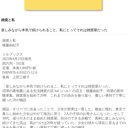
雑貨と私
楽しみながら本気で続けられること。私にとってそれは雑貨屋だった
雑貨と私
後藤由紀子
ミルブックス
2023年4月25日発売
四六判・192頁
定価 本体1,000円+税
ISBN978-4-910215-12-9
装画 上田三根子
「楽しみながら本気で続けられるこ。私にとってそれは雑貨屋だった」
沼津の路地裏にある生活雑貨の店 hal（ハル）の店主・後藤由紀子、待望の新作
随筆集。雑貨屋を始めて20年、これまでの歩みを振り返り、優しい筆到で丁寧に
綴った20の物語
雑誌・オリーブに出会ったことで、少女の世界は一変した。都会に憧れ、東京で
暮らし始めた少女はやがて地元に戻り、2人の子供のお母さんになった。そして
30代、成り行きのまま始めた雑貨屋。自分のできる歩幅で、真剣に楽しみながら
続けてきた店は、気がつけば20年が経っていた。少女の頃から現在に至るまでの
歩みを振り返り、優しい筆到で丁寧に綴った20の物語。