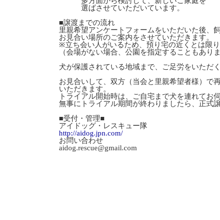
多方面から検討して、新しいご家庭を
選ばさせていただいています。
■譲渡までの流れ
里親希望アンケートフォームをいただいた後、
お見合い場所のご案内をさせていただきます。
※立ち会い人がいるため、預り宅の近くとは限
（会場がない場合、公園を指定することもあり
犬が保護されている地域まで、ご足労をいただ
お見合いして、双方（当会と里親希望者様）で
いただきます。
トライアル開始時は、ご自宅まで犬を連れてお
無事にトライアル期間が終わりましたら、正式
■受付・管理■
アイドッグ・レスキュー隊
http://aidog.jpn.com/
お問い合わせ
aidog.rescue@gmail.com