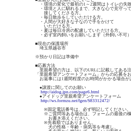
・環境の変化で最初の1～2週間はトイレの失
・環境と人に馴れるまで、大きな心で見守っ
接してくださる方。
・毎日散歩をしていただける方。
・人間が大好きな子なので手をかけて
いただける方。
・夏は毎日冷房の配慮していただける方。
・必ず室内飼いをお願いします（外飼い不可
■現在の保護場所
埼玉県越谷市
※預かり日記は準備中
■応募方法
里親希望の方は、以下のURLに記載してある
「里親希望アンケートフォーム」からの応募を
お返事には1週間程度のお時間がかかる場合が
●譲渡に関してのお願い
http://aidog.jpn.com/page6.html
●アイドッグ里親希望アンケートフォーム
http://ws.formzu.net/fgen/S83312472/
※固定電話番号は、必ず明記してください。
※ご質問等ある場合は、フォームの最後の
お書き添えください。
※先着順ではありません。
犬の性格・年齢・病気等を考慮し、