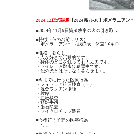
2024.12正式譲渡
【2024協力-36】ポメラニア
■2024年11月5日繁殖放棄の犬の引き取り
■特徴（仮の名前：リズ）
ポメラニアン♀ 推定7歳 体重3.6キロ
■性格・暮らし
・人が好きで活動的です。
・身体のどこを触っても大丈夫です。
・トイレ、お散歩は練習中です。
・他の犬とはそつなく暮らせます。
■今までに行った医療行為
・フィラリア抗原検査（ー）
・混合ワクチン接種
・検便
・血液検査
・避妊手術
・歯石除去
・マイクロチップ装着
■今後行う予定の医療行為
なし
■里親さんにお願いしたいこと