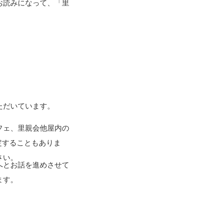
お読みになって、「里
ただいています。
フェ、里親会他屋内の
定することもありま
さい。
へとお話を進めさせて
ます。