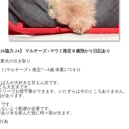
026協力-24】 マルチーズ♀マウミ推定８歳預かり日記あり
殖放棄犬の引き取り
ミ)マルチーズ♀ 推定7～8歳 体重2.75キロ
れば人が大好きな甘えん坊です。
ても大丈夫です。
ばフリーでお留守番ができます。いたずらは今のところありません。
識があります。
す。
きです。
らないよう配慮が必要です。
があり水を飲んだ後に時々咳が出ます。
行為