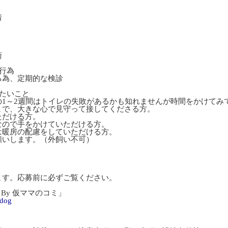
）
着
術
行為
る為、定期的な検診
たいこと
の1～2週間はトイレの失敗があるかも知れませんが時間をかけてみ
まで、大きな心で見守って接してくださる方。
ただける方。
なので手をかけていただける方。
は暖房の配慮をしていただける方。
願いします。（外飼い不可）
ます。応募前に必ずご覧ください。
By 仮ママのコミ」
-dog