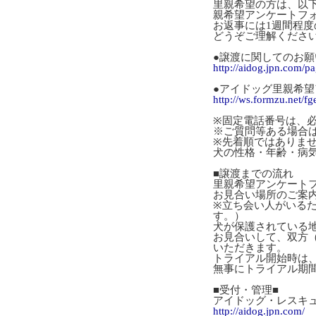
里親希望の方は、以
親希望アンケートフ
お返事には1週間程
どうぞご理解くださ
●譲渡に関してのお願
http://aidog.jpn.com/p
●アイドッグ里親希
http://ws.formzu.net/f
※固定電話番号は、
※ご質問等ある場合
※先着順ではありま
犬の性格・年齢・病
■譲渡までの流れ
里親希望アンケート
お見合い場所のご案
※立ち会い人がいる
す。）
犬が保護されている
お見合いして、双方
いただきます。
トライアル開始時は
無事にトライアル期
■受付・管理■
アイドッグ・レスキ
http://aidog.jpn.com/