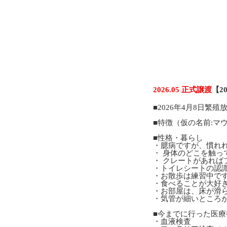
2026.05 正式譲渡
【2
■2026年4月8日繁
■特徴（仮の名前:マウ
■性格・暮らし
・臆病ですが、慣れ
・ 身体のどこを触っ
・ クレートがあれ
・トイレシートの認
・お散歩は練習中で
・食べることが大好
・お部屋は、床が滑
・気管が細いところ
■今までに行った医療
・血液検査