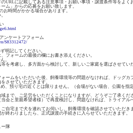
下のURLに記載してある注意事項・お願い事項・譲渡条件等をよく
ォーム」からの応募をお願い致します。
度のお時間がかかる場合があります。
い。
い
age6.html
望アンケートフフォーム
gen/S83312472/
必ず明記してください。
は、フォームの最後の欄にお書き添えください。
せん。
気等を考慮し、多方面から検討して、新しいご家庭を選ばさせてい
フォームをいただいた後、飼養環境等の問題がなければ、ドッグカ
内をさせていただきます。
ため、預り宅の近くとは限りません。（会場がない場合、公園を指
地域まで、ご足労をいただくことになりますが、どうぞご了承くだ
（当会と里親希望者様）で再度検討し、問題なければ、トライアル
、ご自宅まで犬を連れてお伺いし、飼養環境を確認させていただき
間が終わりましたら、正式譲渡の手続きに入らせていただきます。
ュー隊