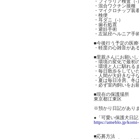
・フィラリア検査（-
・混合ワクチン接種
・マイクロチップ装
・検便
・耳ダニ（-）
・歯石処置
・避妊手術
・左鼠径ヘルニア手
■今後行う予定の医療
・軽度の心雑音があ
■里親さんにお願いし
・環境の変化で最初
・環境と人に馴れる
・毎日散歩をしてい
・人間が大好きな子
・夏は毎日冷房、冬
・必ず室内飼いをお
■現在の保護場所
東京都江東区
※預かり日記があり
●「可愛い保護犬日記 
https://ameblo.jp/komi
■応募方法