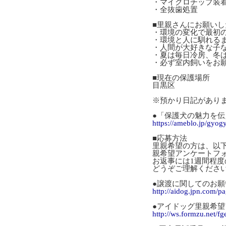
・マイクロチップ装
・全抜歯処置
■里親さんにお願いし
・環境の変化で最初
・環境と人に馴れる
・人間が大好きな子
・夏は毎日冷房、冬
・必ず室内飼いをお
■現在の保護場所
目黒区
※預かり日記があり
●「保護犬の魅力を伝
https://ameblo.jp/gyo
■応募方法
里親希望の方は、以
親希望アンケートフ
お返事には1週間程
どうぞご理解くださ
●譲渡に関してのお願
http://aidog.jpn.com/p
●アイドッグ里親希
http://ws.formzu.net/f