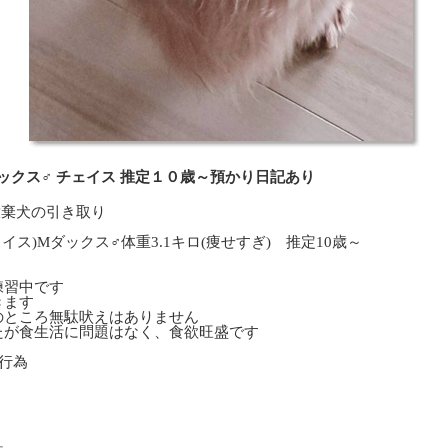
Mダックス♂ チェイス 推定１０歳～預かり日記あり
殖放棄犬の引き取り
イス)Mダックス♂体重3.1キロ(痩せすぎ) 推定10歳～
練習中です
きます
のところ無駄吠えはありません
たが食生活に問題はなく、食欲旺盛です
行為