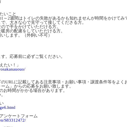
着
たいこと
の1～2週間はトイレの失敗があるかも知れませんが時間をかけてみ
まで、大きな心で見守って接してくださる方。
なので手をかけていただける方。
は暖房の配慮をしていただける方。
願いします。（外飼い不可）
ます。応募前に必ずご覧ください。
えたい！」
gyosakanauouo/
下のURLに記載してある注意事項・お願い事項・譲渡条件等をよく
ォーム」からの応募をお願い致します。
度のお時間がかかる場合があります。
い。
い
age6.html
望アンケートフォーム
gen/S83312472/