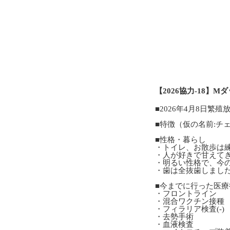
【2026協力-18】
■2026年4月8日繁
■特徴（仮の名前:チェ
■性格・暮らし
・トイレ、お散歩は
・人が好きで甘えて
・明るい性格で、今
・歯は全抜歯しまし
■今までに行った医療
・フロントライン
・混合ワクチン接種
・フィラリア検査(-)
・去勢手術
・血液検査