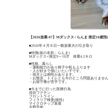
【2026放棄-07】Mダックス♂らんま 推定10歳
■2026年４月６日一般放棄犬の引き取り
■特徴(仮の名前：らんま)
Mダックス♂推定9～10才 体重4.2キロ
■性格、暮らし
・運動能力があり椅子や机も上ります
・人が好きで側にいたい子です。
・他犬とは相性があります。
・お散歩、トイレとも今のところ問題ありませ
・お留守番が苦手です。
■今までに行った医療行為
混合ワクチン
フロントライン
フィラリア検査(陰性)
マイクロチップ装着
去勢手術