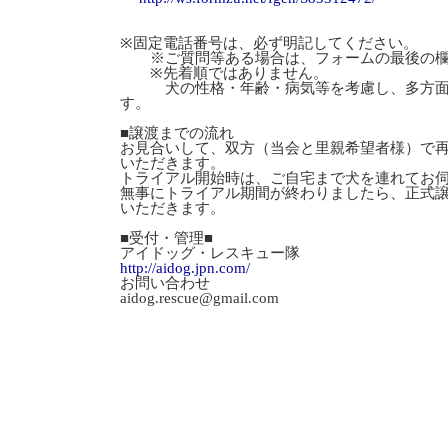
※固定電話番号は、必ず明記してください。
※ご質問等ある場合は、フォームの最後の欄
※先着順ではありません。
犬の性格・年齢・病気等を考慮し、多方面か
す。
■譲渡までの流れ
お見合いして、双方（当会と里親希望者様）で
いただきます。
トライアル開始時は、ご自宅まで犬を連れてお
無事にトライアル期間が終わりましたら、正式
いただきます。
■受付・管理■
アイドッグ・レスキュー隊
http://aidog.jpn.com/
お問い合わせ
aidog.rescue@gmail.com