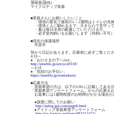
便検査(陰性)
マイクロチップ装着
■里親さんにお願いしたいこと
・環境の変化で最初の1～2週間はトイレの失
・環境と人に馴れるまで、大きな心で見守って
・夏は毎日冷房の配慮していただける方。
・必ず室内飼いをお願いします（外飼い不可
■現在の保護場所
市原市
預かり日記があります。応募前に必ずご覧くだ
4/18～
●「おひさまの下へ2nd」
http://ameblo.jp/aricoco0318/
～4/18
●「笑顔のお手伝い」
https://ameblo.jp/erutenkura/
■応募方法
里親希望の方は、以下のURLに記載してある
「里親希望アンケートフォーム」からの応募を
お返事には1週間程度のお時間がかかる場合が
●譲渡に関してのお願い
http://aidog.jpn.com/page6.html
●アイドッグ里親希望アンケートフォーム
http://ws.formzu.net/fgen/S83312472/