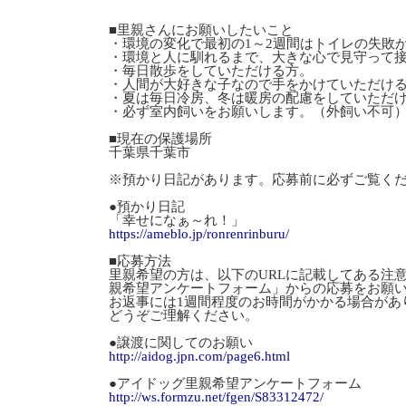
■里親さんにお願いしたいこと
・環境の変化で最初の1～2週間はトイレの失敗
・環境と人に馴れるまで、大きな心で見守って
・毎日散歩をしていただける方。
・人間が大好きな子なので手をかけていただけ
・夏は毎日冷房、冬は暖房の配慮をしていただ
・必ず室内飼いをお願いします。（外飼い不可
■現在の保護場所
千葉県千葉市
※預かり日記があります。応募前に必ずご覧く
●預かり日記
「幸せになぁ～れ！」
https://ameblo.jp/ronrenrinburu/
■応募方法
里親希望の方は、以下のURLに記載してある注
親希望アンケートフォーム」からの応募をお願
お返事には1週間程度のお時間がかかる場合があ
どうぞご理解ください。
●譲渡に関してのお願い
http://aidog.jpn.com/page6.html
●アイドッグ里親希望アンケートフォーム
http://ws.formzu.net/fgen/S83312472/