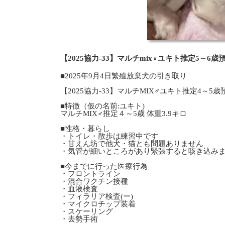
【2025協力-33】マルチmix♀ユキト推定5～6
■2025年9月4日繁殖放棄犬の引き取り
【2025協力-33】マルチMIX♂ユキト推定4～5
■特徴（仮の名前:ユキト)
マルチMIX♂推定４～5歳 体重3.9キロ
■性格・暮らし
・トイレ・散歩は練習中です
・甘えん坊で他犬・猫とも問題ありません
・気管が細いところがあり緊張すると咳き込み
■今までに行った医療行為
・フロントライン
・混合ワクチン接種
・血液検査
・フィラリア検査(ー)
・マイクロチップ装着
・スケーリング
・去勢手術