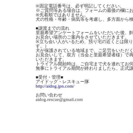
※固定電話番号は、必ず明記してください。
※ご質問等ある場合は、フォームの最後の欄に
※先着順ではありません。
犬の性格・年齢・病気等を考慮し、多方面から
■譲渡までの流れ
里親希望アンケートフォームをいただいた後、
お見合い場所のご案内をさせていただきます。
※立ち会い人がいるため、預り宅の近くとは限
す。）
犬が保護されている地域まで、ご足労をいただ
お見合いして、双方（当会と里親希望者様）で
いただきます。
トライアル開始時は、ご自宅まで犬を連れてお
無事にトライアル期間が終わりましたら、正式
■受付・管理■
アイドッグ・レスキュー隊
http://aidog.jpn.com/
お問い合わせ
aidog.rescue@gmail.com