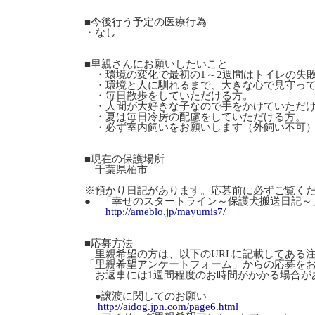
■今後行う予定の医療行為
・なし
■里親さんにお願いしたいこと
・環境の変化で最初の1～2週間はトイレの失
・環境と人に馴れるまで、大きな心で見守って
・毎日散歩をしていただける方。
・人間が大好きな子なので手をかけていただ
・夏は毎日冷房の配慮をしていただける方。
・必ず室内飼いをお願いします（外飼い不可
■現在の保護場所
千葉県柏市
※預かり日記があります。応募前に必ずご覧く
● 「幸せのスタートライン～保護犬搬送日記～
http://ameblo.jp/mayumis7/
■応募方法
里親希望の方は、以下のURLに記載してある
「里親希望アンケートフォーム」からの応募を
お返事には1週間程度のお時間がかかる場合が
●譲渡に関してのお願い
http://aidog.jpn.com/page6.html