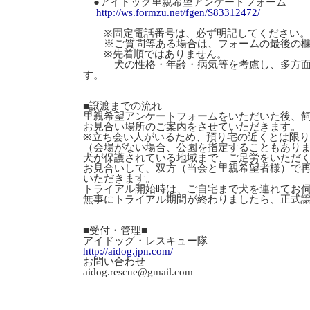
●アイドッグ里親希望アンケートフォーム
http://ws.formzu.net/fgen/S83312472/
※固定電話番号は、必ず明記してください。
※ご質問等ある場合は、フォームの最後の欄
※先着順ではありません。
犬の性格・年齢・病気等を考慮し、多方面か
す。
■譲渡までの流れ
里親希望アンケートフォームをいただいた後、
お見合い場所のご案内をさせていただきます。
※立ち会い人がいるため、預り宅の近くとは限
（会場がない場合、公園を指定することもあり
犬が保護されている地域まで、ご足労をいただ
お見合いして、双方（当会と里親希望者様）で
いただきます。
トライアル開始時は、ご自宅まで犬を連れてお
無事にトライアル期間が終わりましたら、正式
■受付・管理■
アイドッグ・レスキュー隊
http://aidog.jpn.com/
お問い合わせ
aidog.rescue@gmail.com