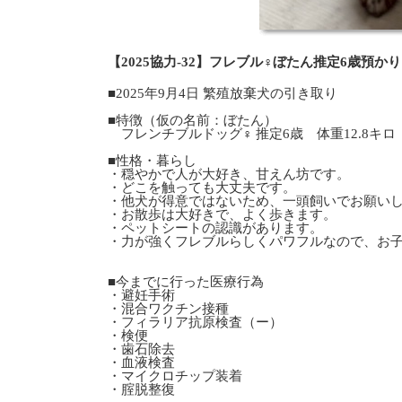
【2025協力-32】フレブル♀ぼたん推定6歳預か
■2025年9月4日 繁殖放棄犬の引き取り
■特徴（仮の名前：ぼたん）
フレンチブルドッグ♀ 推定6歳 体重12.8キロ
■性格・暮らし
・穏やかで人が大好き、甘えん坊です。
・どこを触っても大丈夫です。
・他犬が得意ではないため、一頭飼いでお願い
・お散歩は大好きで、よく歩きます。
・ペットシートの認識があります。
・力が強くフレブルらしくパワフルなので、お
■今までに行った医療行為
・避妊手術
・混合ワクチン接種
・フィラリア抗原検査（ー）
・検便
・歯石除去
・血液検査
・マイクロチップ装着
・腟脱整復