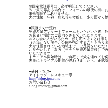
※固定電話番号は、必ず明記してください。
※ご質問等ある場合は、フォームの最後の欄に
※先着順ではありません。
犬の性格・年齢・病気等を考慮し、多方面から
■譲渡までの流れ
里親希望アンケートフォームをいただいた後、
お見合い場所のご案内をさせていただきます。
※立ち会い人がいるため、預り宅の近くとは限
（会場がない場合、公園を指定することもあり
犬が保護されている地域まで、ご足労をいただ
お見合いして、双方（当会と里親希望者様）で
いただきます。
トライアル開始時は、ご自宅まで犬を連れてお
無事にトライアル期間が終わりましたら、正式
■受付・管理■
アイドッグ・レスキュー隊
http://aidog.jpn.com/
お問い合わせ
aidog.rescue@gmail.com