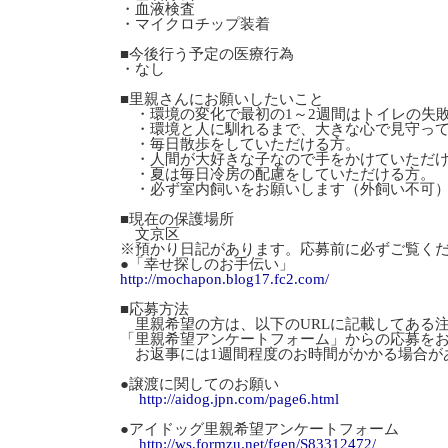
・血液検査
・マイクロチップ装着
■今後行う予定の医療行為
・なし
■里親さんにお願いしたいこと
・環境の変化で最初の1～2週間はトイレの失
・環境と人に馴れるまで、大きな心で見守って
・毎日散歩をしていただける方。
・人間が大好きな子なので手をかけていただ
・夏は毎日冷房の配慮をしていただける方。
・必ず室内飼いをお願いします（外飼い不可
■現在の保護場所
文京区
※預かり日記があります。応募前に必ずご覧く
●「幸せ探しのお手伝い」
http://mochapon.blog17.fc2.com/
■応募方法
里親希望の方は、以下のURLに記載してある
「里親希望アンケートフォーム」からの応募を
お返事には1週間程度のお時間がかかる場合が
●譲渡に関してのお願い
http://aidog.jpn.com/page6.html
●アイドッグ里親希望アンケートフォーム
http://ws.formzu.net/fgen/S83312472/