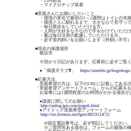
・口内処置
・マイクロチップ装着
■里親さんにお願いしたいこと
・環境の変化で最初の1～2週間はトイレの失
・環境と人に馴れるまで、大きな心で見守って
・毎日散歩をしていただける方。
・人間が大好きな子なので手をかけていただ
・夏は毎日冷房の配慮していただける方。
・必ず室内飼いをお願いします（外飼い不可
■現在の保護場所
横浜市
※預かり日記があります。応募前に必ずご覧く
●「保護犬ラブ❣️」
https://ameblo.jp/hogohog
■応募方法
里親希望の方は、以下のURLに記載してある
「里親希望アンケートフォーム」からの応募を
お返事には1週間程度のお時間がかかる場合が
●譲渡に関してのお願い
http://aidog.jpn.com/page6.html
●アイドッグ里親希望アンケートフォーム
http://ws.formzu.net/fgen/S83312472/
※固定電話番号は、必ず明記してください。
※ご質問等ある場合は、フォームの最後の欄