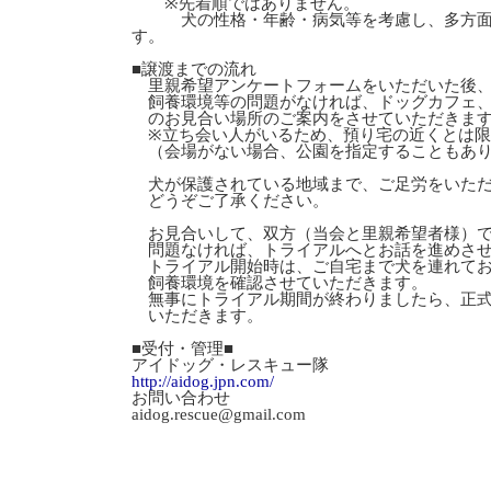
※先着順ではありません。
犬の性格・年齢・病気等を考慮し、多方面か
す。
■譲渡までの流れ
里親希望アンケートフォームをいただいた後
飼養環境等の問題がなければ、ドッグカフェ、
のお見合い場所のご案内をさせていただきま
※立ち会い人がいるため、預り宅の近くとは限
（会場がない場合、公園を指定することもあり
犬が保護されている地域まで、ご足労をいただ
どうぞご了承ください。
お見合いして、双方（当会と里親希望者様）で
問題なければ、トライアルへとお話を進めさせ
トライアル開始時は、ご自宅まで犬を連れてお
飼養環境を確認させていただきます。
無事にトライアル期間が終わりましたら、正式
いただきます。
■受付・管理■
アイドッグ・レスキュー隊
http://aidog.jpn.com/
お問い合わせ
aidog.rescue@gmail.com