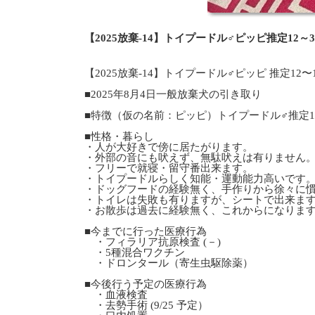
【2025放棄-14】トイプードル♂ピッピ推定12
【2025放棄-14】トイプードル♂ピッピ 推定12
■2025年8月4日一般放棄犬の引き取り
■特徴（仮の名前：ピッピ）トイプードル♂推定12〜
■性格・暮らし
・人が大好きで傍に居たがります。
・外部の音にも吠えず、無駄吠えは有りません
・フリーで就寝・留守番出来ます。
・トイプードルらしく知能・運動能力高いです
・ドッグフードの経験無く、手作りから徐々に
・トイレは失敗も有りますが、シートで出来ま
・お散歩は過去に経験無く、これからになりま
■今までに行った医療行為
・フィラリア抗原検査 (－)
・5種混合ワクチン
・ドロンタール（寄生虫駆除薬）
■今後行う予定の医療行為
・血液検査
・去勢手術 (9/25 予定）