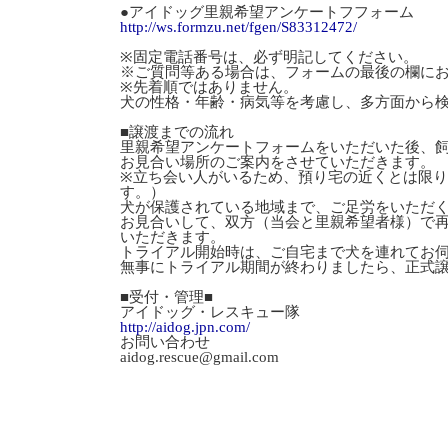
●アイドッグ里親希望アンケートフフォーム
http://ws.formzu.net/fgen/S83312472/
※固定電話番号は、必ず明記してください。
※ご質問等ある場合は、フォームの最後の欄に
※先着順ではありません。
犬の性格・年齢・病気等を考慮し、多方面から
■譲渡までの流れ
里親希望アンケートフォームをいただいた後、
お見合い場所のご案内をさせていただきます。
※立ち会い人がいるため、預り宅の近くとは限
す。）
犬が保護されている地域まで、ご足労をいただ
お見合いして、双方（当会と里親希望者様）で
いただきます。
トライアル開始時は、ご自宅まで犬を連れてお
無事にトライアル期間が終わりましたら、正式
■受付・管理■
アイドッグ・レスキュー隊
http://aidog.jpn.com/
お問い合わせ
aidog.rescue@gmail.com