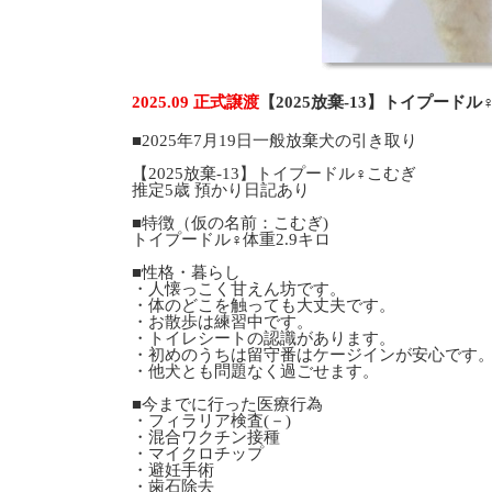
2025.09 正式譲渡
【2025放棄-13】トイプード
■2025年7月19日一般放棄犬の引き取り
【2025放棄-13】トイプードル♀こむぎ
推定5歳 預かり日記あり
■特徴（仮の名前：こむぎ)
トイプードル♀体重2.9キロ
■性格・暮らし
・人懐っこく甘えん坊です。
・体のどこを触っても大丈夫です。
・お散歩は練習中です。
・トイレシートの認識があります。
・初めのうちは留守番はケージインが安心です
・他犬とも問題なく過ごせます。
■今までに行った医療行為
・フィラリア検査(－)
・混合ワクチン接種
・マイクロチップ
・避妊手術
・歯石除去