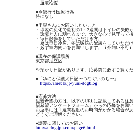
・血液検査
■今後行う医療行為
特になし
■里親さんにお願いしたいこと
・環境の変化で最初の1～2週間はトイレの失敗
・環境と人に馴れるまで、大きな心で見守って
・毎日散歩をしていただける方。
・夏は毎日冷房、冬は暖房の配慮をしていただ
・必ず室内飼いをお願いします。（外飼い不可
■現在の保護場所
東京都足立区
※預かり日記があります。応募前に必ずご覧く
●「ゆにと保護犬日記〜つなぐいのち〜」
https://ameblo.jp/yuni-dogblog
■応募方法
里親希望の方は、以下のURLに記載してある注
親希望アンケートフォーム」からの応募をお願
お返事には１週間程度のお時間がかかる場合が
どうぞご理解ください。
●譲渡に関してのお願い
http://aidog.jpn.com/page6.html