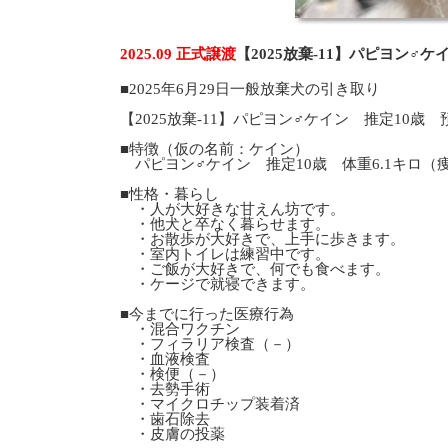
2025.09 正式譲渡
【2025放棄-11】パピヨン♂
■2025年6月29日一般放棄犬の引き取り
【2025放棄-11】パピヨン♂ケイン 推定10歳
■特徴（仮の名前：ケイン）
パピヨン♂ケイン 推定10歳 体重6.1キロ（
■性格・暮らし
・人が大好きな甘えん坊です。
・他犬と卒なく暮らせます。
・お散歩が大好きで、上手に歩きます。
・室内トイレは練習中です。
・ご飯が大好きで、何でも食べます。
・ケージで就寝できます。
■今までに行った医療行為
・混合ワクチン
・フィラリア検査（－）
・血液検査
・検便（－）
・去勢手術
・マイクロチップ装着済
・歯石除去
・皮膚の投薬