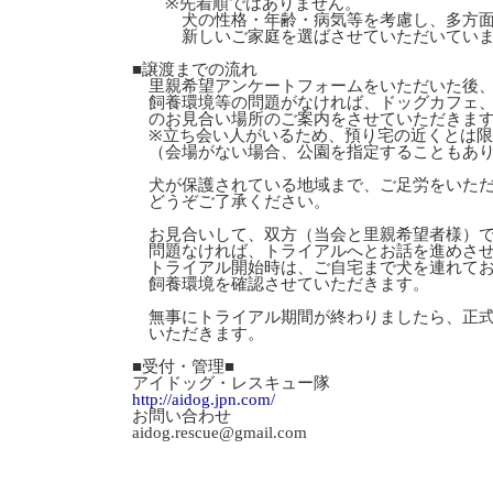
※先着順ではありません。
犬の性格・年齢・病気等を考慮し、多方面
新しいご家庭を選ばさせていただいていま
■譲渡までの流れ
里親希望アンケートフォームをいただいた後
飼養環境等の問題がなければ、ドッグカフェ、
のお見合い場所のご案内をさせていただきま
※立ち会い人がいるため、預り宅の近くとは限
（会場がない場合、公園を指定することもあり
犬が保護されている地域まで、ご足労をいただ
どうぞご了承ください。
お見合いして、双方（当会と里親希望者様）で
問題なければ、トライアルへとお話を進めさせ
トライアル開始時は、ご自宅まで犬を連れてお
飼養環境を確認させていただきます。
無事にトライアル期間が終わりましたら、正式
いただきます。
■受付・管理■
アイドッグ・レスキュー隊
http://aidog.jpn.com/
お問い合わせ
aidog.rescue@gmail.com