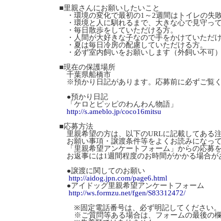
■里親さんにお願いしたいこと
・環境の変化で最初の1～2週間はトイレの失
・環境と人に馴れるまで、大きな心で見守って
・毎日散歩をしていただける方。
・人間が大好きな子なので手をかけていただ
・夏は毎日冷房の配慮していただける方。
・必ず室内飼いをお願いします（外飼い不可
■現在の保護場所
千葉県船橋市
※預かり日記があります。応募前に必ずご覧く
●預かり日記
「ケロとピッピのわんわん物語」
http://s.ameblo.jp/coco16mitsu
■応募方法
里親希望の方は、以下のURLに記載してある
お願い事項・譲渡条件等をよくお読みになっ
「里親希望アンケートフォーム」からの応募を
お返事には1週間程度のお時間がかかる場合が
●譲渡に関してのお願い
http://aidog.jpn.com/page6.html
●アイドッグ里親希望アンケートフォーム
http://ws.formzu.net/fgen/S83312472/
※固定電話番号は、必ず明記してください。
※ご質問等ある場合は、フォームの最後の欄