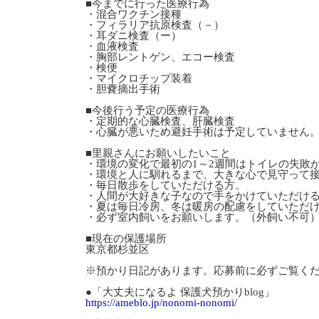
■今までに行った医療行為
・混合ワクチン接種
・フィラリア抗原検査（－）
・耳ダニ検査（ー）
・血液検査
・胸部レントゲン、エコー検査
・検便
・マイクロチップ装着
・胆嚢摘出手術
■今後行う予定の医療行為
・定期的な心臓検査、肝臓検査
・心臓が悪いため避妊手術は予定していません
■里親さんにお願いしたいこと
・環境の変化で最初の1～2週間はトイレの失敗
・環境と人に馴れるまで、大きな心で見守って
・毎日散歩をしていただける方。
・人間が大好きな子なので手をかけていただけ
・夏は毎日冷房、冬は暖房の配慮をしていただ
・必ず室内飼いをお願いします。（外飼い不可
■現在の保護場所
東京都杉並区
※預かり日記があります。応募前に必ずご覧く
●「大丈夫になるよ 保護犬預かりblog」
https://ameblo.jp/nonomi-nonomi/