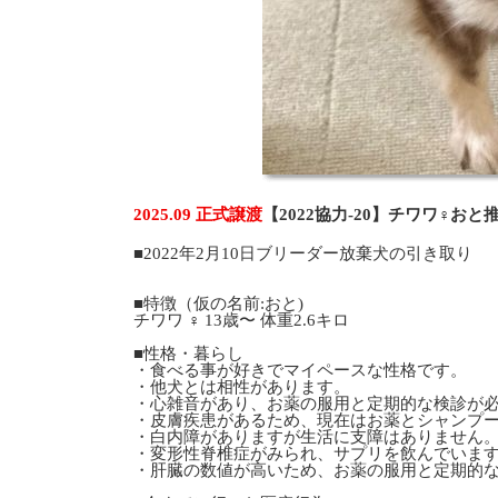
2025.09 正式譲渡
【2022協力-20】チワワ♀お
■2022年2月10日ブリーダー放棄犬の引き取り
■特徴（仮の名前:おと)
チワワ ♀ 13歳〜 体重2.6キロ
■性格・暮らし
・食べる事が好きでマイペースな性格です。
・他犬とは相性があります。
・心雑音があり、お薬の服用と定期的な検診が
・皮膚疾患があるため、現在はお薬とシャンプ
・白内障がありますが生活に支障はありません
・変形性脊椎症がみられ、サプリを飲んでいま
・肝臓の数値が高いため、お薬の服用と定期的