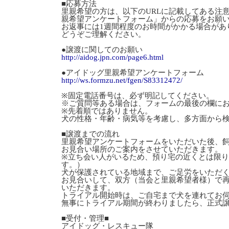
■応募方法
里親希望の方は、以下のURLに記載してある注
親希望アンケートフォーム」からの応募をお願
お返事には1週間程度のお時間がかかる場合があ
どうぞご理解ください。
●譲渡に関してのお願い
http://aidog.jpn.com/page6.html
●アイドッグ里親希望アンケートフォーム
http://ws.formzu.net/fgen/S83312472/
※固定電話番号は、必ず明記してください。
※ご質問等ある場合は、フォームの最後の欄に
※先着順ではありません。
犬の性格・年齢・病気等を考慮し、多方面から
■譲渡までの流れ
里親希望アンケートフォームをいただいた後、
お見合い場所のご案内をさせていただきます。
※立ち会い人がいるため、預り宅の近くとは限
す。）
犬が保護されている地域まで、ご足労をいただ
お見合いして、双方（当会と里親希望者様）で
いただきます。
トライアル開始時は、ご自宅まで犬を連れてお
無事にトライアル期間が終わりましたら、正式
■受付・管理■
アイドッグ・レスキュー隊