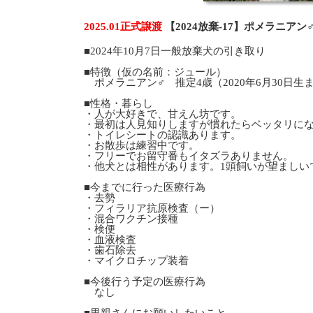
2025.01正式譲渡
【2024放棄-17】ポメラニア
■2024年10月7日一般放棄犬の引き取り
■特徴（仮の名前：ジュール）
ポメラニアン♂ 推定4歳（2020年6月30日生ま
■性格・暮らし
・人が大好きで、甘えん坊です。
・最初は人見知りしますが慣れたらベッタリに
・トイレシートの認識あります。
・お散歩は練習中です。
・フリーでお留守番もイタズラありません。
・他犬とは相性があります。1頭飼いが望ましい
■今までに行った医療行為
・去勢
・フィラリア抗原検査（ー）
・混合ワクチン接種
・検便
・血液検査
・歯石除去
・マイクロチップ装着
■今後行う予定の医療行為
なし