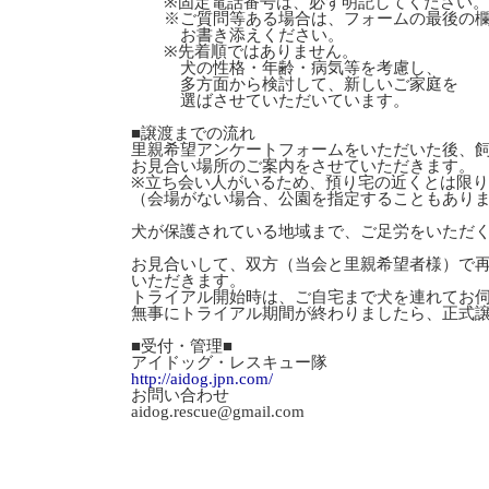
※固定電話番号は、必ず明記してください。
※ご質問等ある場合は、フォームの最後の
お書き添えください。
※先着順ではありません。
犬の性格・年齢・病気等を考慮し、
多方面から検討して、新しいご家庭を
選ばさせていただいています。
■譲渡までの流れ
里親希望アンケートフォームをいただいた後、
お見合い場所のご案内をさせていただきます。
※立ち会い人がいるため、預り宅の近くとは限
（会場がない場合、公園を指定することもあり
犬が保護されている地域まで、ご足労をいただ
お見合いして、双方（当会と里親希望者様）で
いただきます。
トライアル開始時は、ご自宅まで犬を連れてお
無事にトライアル期間が終わりましたら、正式
■受付・管理■
アイドッグ・レスキュー隊
http://aidog.jpn.com/
お問い合わせ
aidog.rescue@gmail.com