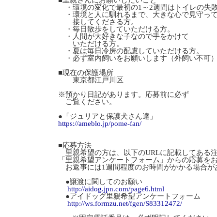
■里親さんにお願いしたいこと
・環境の変化で最初の1～2週間はトイレの失
・環境と人に馴れるまで、大きな心で見守っ
接してくださる方。
・毎日散歩をしていただける方。
・人間が大好きな子なので手をかけて
いただける方。
・夏は毎日冷房の配慮していただける方。
・必ず室内飼いをお願いします（外飼い不可
■現在の保護場所
東京都江戸川区
※預かり日記があります。応募前に必ず
ご覧ください。
●「ジュリアと保護犬さん達」
https://ameblo.jp/pome-fan/
■応募方法
里親希望の方は、以下のURLに記載してある
「里親希望アンケートフォーム」からの応募を
お返事には1週間程度のお時間がかかる場合が
●譲渡に関してのお願い
http://aidog.jpn.com/page6.html
●アイドッグ里親希望アンケートフォーム
http://ws.formzu.net/fgen/S83312472/