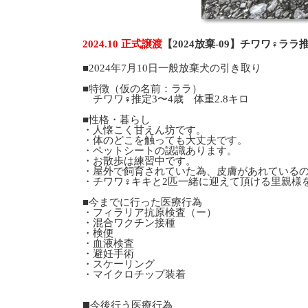
2024.10 正式譲渡
【2024放棄-09】チワワ♀ラ
■2024年7月10日一般放棄犬の引き取り
■特徴（仮の名前：ララ）
チワワ♀推定3〜4歳 体重2.8キロ
■性格・暮らし
・人懐こく甘えん坊です。
・体のどこを触っても大丈夫です。
・ペットシートの認識あります。
・お散歩は練習中です。
・屋外で飼育されていた為、皮膚があれている
・チワワ♀キキと2匹一緒に迎えて頂ける里親様
■今までに行った医療行為
・フィラリア抗原検査（ー）
・混合ワクチン接種
・検便
・血液検査
・避妊手術
・スケーリング
・マイクロチップ装着
◼️今後行う医療行為