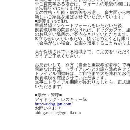
※ご質問等ある場合は、フォームの最後の欄に
※先着順ではありません。
犬の性格・年齢・病気等を考慮し、多方面から
新しいご家庭を選ばさせていただいています。
■譲渡までの流れ
里親希望アンケートフォームをいただいた後、
飼養環境等の問題がなければ、ドッグカフェ、
のお見合い場所のご案内をさせていただきます
※立ち会い人がいるため、預り宅の近くとは限
（会場がない場合、公園を指定することもあり
犬が保護されている地域まで、ご足労をいただ
どうぞご了承ください。
お見合いして、双方（当会と里親希望者様）で
問題なければ、トライアルへとお話を進めさせ
トライアル開始時は、ご自宅まで犬を連れてお
飼養環境を確認させていただきます。
無事にトライアル期間が終わりましたら、正式
いただきます。
■受付・管理■
アイドッグ・レスキュー隊
http://aidog.jpn.com/
お問い合わせ
aidog.rescue@gmail.com