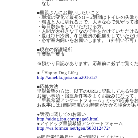
なし
■里親さんにお願いしたいこと
・環境の変化で最初の1～2週間はトイレの失敗
・環境と人に馴れるまで、大きな心で見守って
・毎日散歩をしていただける方。
・人間が大好きな子なので手をかけていただけ
・夏は毎日冷房、冬は暖房の配慮をしていただ
・必ず室内飼いをお願いします。（外飼い不可
■現在の保護場所
千葉県千葉市
※預かり日記があります。応募前に必ずご覧く
●「Happy Dog Life」
http://ameblo.jp/sakura201612/
■応募方法
里親希望の方は、以下のURLに記載してある注
お願い事項・譲渡条件等をよくお読みになって
「里親希望アンケートフォーム」からの応募を
お返事には1週間程度のお時間がかかる場合があ
●譲渡に関してのお願い
http://aidog.jpn.com/page6.html
●アイドッグ里親希望アンケートフォーム
http://ws.formzu.net/fgen/S83312472/
※固定電話番号は、必ず明記してください。