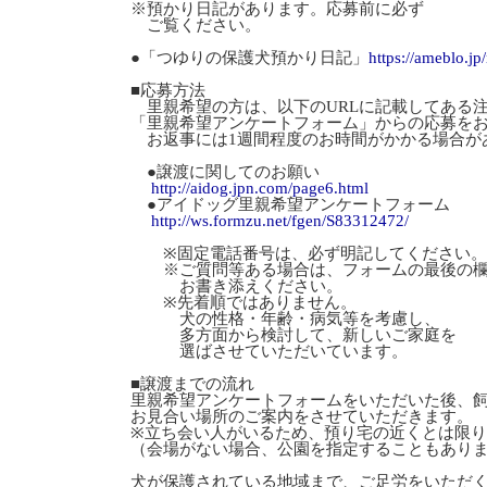
※預かり日記があります。応募前に必ず
ご覧ください。
●「つゆりの保護犬預かり日記」
https://ameblo.j
■応募方法
里親希望の方は、以下のURLに記載してある
「里親希望アンケートフォーム」からの応募を
お返事には1週間程度のお時間がかかる場合が
●譲渡に関してのお願い
http://aidog.jpn.com/page6.html
●アイドッグ里親希望アンケートフォーム
http://ws.formzu.net/fgen/S83312472/
※固定電話番号は、必ず明記してください。
※ご質問等ある場合は、フォームの最後の
お書き添えください。
※先着順ではありません。
犬の性格・年齢・病気等を考慮し、
多方面から検討して、新しいご家庭を
選ばさせていただいています。
■譲渡までの流れ
里親希望アンケートフォームをいただいた後、
お見合い場所のご案内をさせていただきます。
※立ち会い人がいるため、預り宅の近くとは限
（会場がない場合、公園を指定することもあり
犬が保護されている地域まで、ご足労をいただ