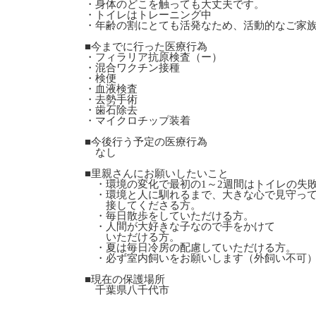
・身体のどこを触っても大丈夫です。
・トイレはトレーニング中
・年齢の割にとても活発なため、活動的なご家
■今までに行った医療行為
・フィラリア抗原検査（ー）
・混合ワクチン接種
・検便
・血液検査
・去勢手術
・歯石除去
・マイクロチップ装着
■今後行う予定の医療行為
なし
■里親さんにお願いしたいこと
・環境の変化で最初の1～2週間はトイレの失
・環境と人に馴れるまで、大きな心で見守っ
接してくださる方。
・毎日散歩をしていただける方。
・人間が大好きな子なので手をかけて
いただける方。
・夏は毎日冷房の配慮していただける方。
・必ず室内飼いをお願いします（外飼い不可
■現在の保護場所
千葉県八千代市