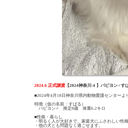
2024.6 正式譲渡
【2024神奈川-4 】パピヨン♂
■2024年4月18日神奈川県内動物愛護センター
特徴（仮の名前：すばる）
パピヨン♂ 推定8歳 体重6.2キロ
■性格・暮らし
・明るく人が大好きで、家庭犬にふさわしい性
・他の犬とも問題なく過ごせます。