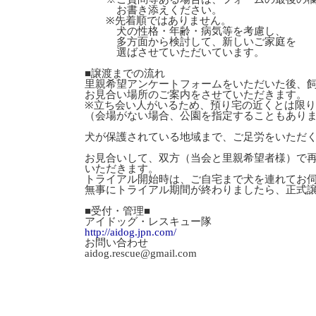
お書き添えください。
※先着順ではありません。
犬の性格・年齢・病気等を考慮し、
多方面から検討して、新しいご家庭を
選ばさせていただいています。
■譲渡までの流れ
里親希望アンケートフォームをいただいた後、
お見合い場所のご案内をさせていただきます。
※立ち会い人がいるため、預り宅の近くとは限
（会場がない場合、公園を指定することもあり
犬が保護されている地域まで、ご足労をいただ
お見合いして、双方（当会と里親希望者様）で
いただきます。
トライアル開始時は、ご自宅まで犬を連れてお
無事にトライアル期間が終わりましたら、正式
■受付・管理■
アイドッグ・レスキュー隊
http://aidog.jpn.com/
お問い合わせ
aidog.rescue@gmail.com