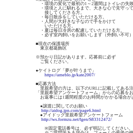
・環境の変化で最初の1～2週間はトイレの失
・環境と人に馴れるまで、大きな心で見守っ
接してくださる方。
・毎日散歩をしていただける方。
・人間が大好きな子なので手をかけて
いただける方。
・夏は毎日冷房の配慮していただける方。
・必ず室内飼いをお願いします（外飼い不可
■現在の保護場所
東京都葛飾区
※預かり日記があります。応募前に必ず
ご覧ください。
●ケイトログ「夢が叶うまで」
https://ameblo.jp/kate2007/
■応募方法
里親希望の方は、以下のURLに記載してある
「里親希望アンケートフォーム」からの応募を
お返事には1週間程度のお時間がかかる場合が
●譲渡に関してのお願い
http://aidog.jpn.com/page6.html
●アイドッグ里親希望アンケートフォーム
http://ws.formzu.net/fgen/S83312472/
※固定電話番号は、必ず明記してください。
※ご質問等ある場合は、フォームの最後の