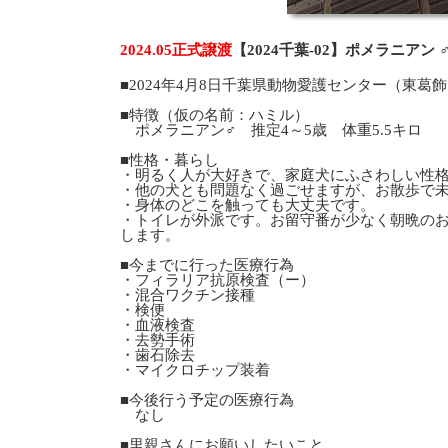
2024.05正式譲渡
【2024千葉-02】ポメラニアン
■2024年4月8日千葉県動物愛護センター（東葛
■特徴（仮の名前：ハミル）
ポメラニアン♂ 推定4～5歳 体重5.5キロ
■性格・暮らし
・明るく人が大好きで、家庭犬にふさわしい性
・他の犬とも問題なく過ごせますが、お散歩で
・身体のどこを触っても大丈夫です。
・トイレが外派です。お留守番が少なく朝晩の
します。
■今までに行った医療行為
・フィラリア抗原検査（ー）
・混合ワクチン接種
・検便
・血液検査
・去勢手術
・歯石除去
・マイクロチップ装着
■今後行う予定の医療行為
なし
■里親さんにお願いしたいこと