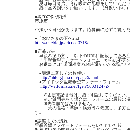
・夏は毎日冷房、冬は暖房の配慮をしていただ
・必ず室内飼いをお願いします。（外飼い不可
■現在の保護場所
市原市
※預かり日記があります。応募前に必ずご覧く
●「おひさまの下へ2nd」
http://ameblo.jp/aricoco0318/
■応募方法
里親希望の方は、以下のURLに記載してある
「里親希望アンケートフォーム」からの応募を
お返事には1週間程度のお時間がかかる場合が
●譲渡に関してのお願い
http://aidog.jpn.com/page6.html
●アイドッグ里親希望アンケートフォーム
http://ws.formzu.net/fgen/S83312472/
※固定電話番号は、必ず明記してください。
※ご質問等ある場合は、フォームの最後の欄
※先着順ではありません。
犬の性格・年齢・病気等を考慮し、多方面か
す。
■譲渡までの流れ
里親希望アンケートフォームをいただいた後、
飼養環境等の問題がなければ、ドッグカフェ、