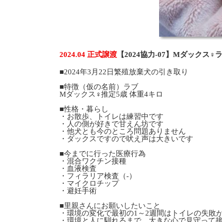
2024.04 正式譲渡
【2024協力-07】Mダックス
■2024年3月22日繁殖放棄犬の引き取り
■特徴（仮の名前）ラブ
Mダックス♀推定5歳 体重4キロ
■性格・暮らし
・お散歩、トイレは練習中です
・人の側が好きで甘えん坊です
・他犬とも今のところ問題ありません
・ダックスですので吠え声は大きいです
■今までに行った医療行為
・混合ワクチン接種
・血液検査
・フィラリア検査（-）
・マイクロチップ
・避妊手術
■里親さんにお願いしたいこと
・環境の変化で最初の1～2週間はトイレの失敗
・環境と人に馴れるまで、大きな心で見守って