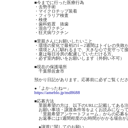
■今までに行った医療行為
・去勢手術
・マイクロチップ装着
・フィラリア検査
・検便
・歯科処置 抜歯
・混合ワクチン
・狂犬病ワクチン
■里親さんにお願いしたいこと
・環境の変化で最初の1～2週間はトイレの失敗
・環境と人に馴れるまで、大きな心で見守って
・夏は毎日冷房の配慮していただける方。
・必ず室内飼いをお願いします（外飼い不可）
■現在の保護場所
千葉県佐倉市
預かり日記があります。応募前に必ずご覧くだ
●「よかったねー」
https://ameblo.jp/md8688
■応募方法
里親希望の方は、以下のURLに記載してある
お願い事項・譲渡条件等をよくお読みになっ
「里親希望アンケートフォーム」からの応募を
お返事には1週間程度のお時間がかかる場合が
●譲渡に関してのお願い