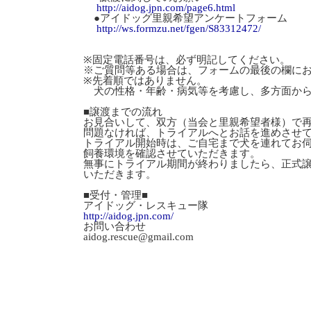
http://aidog.jpn.com/page6.html
●アイドッグ里親希望アンケートフォーム
http://ws.formzu.net/fgen/S83312472/
※固定電話番号は、必ず明記してください。
※ご質問等ある場合は、フォームの最後の欄に
※先着順ではありません。
犬の性格・年齢・病気等を考慮し、多方面から
■譲渡までの流れ
お見合いして、双方（当会と里親希望者様）で
問題なければ、トライアルへとお話を進めさせ
トライアル開始時は、ご自宅まで犬を連れてお
飼養環境を確認させていただきます。
無事にトライアル期間が終わりましたら、正式
いただきます。
■受付・管理■
アイドッグ・レスキュー隊
http://aidog.jpn.com/
お問い合わせ
aidog.rescue@gmail.com