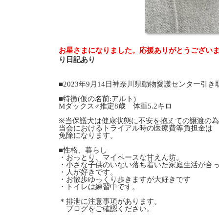
お星さまになりました。応援ありがとうござい
り日記あり
■2023年9月14日神奈川県動物愛護センター引き
■特徴(仮の名前:アルト)
Mダックス♂推定8歳 体重5.2キロ
※当保護犬は健康状態に不安を抱えての譲渡の
当会におけるトライアル時の医療費等負担金は
免除になります。
■性格、暮らし
・おっとり、マイペースな甘えん坊。
・小さな子供のいない落ち着いた家庭生活が合
・人が好きです。
・お散歩ゆっくり歩きますが大好きです
・トイレは練習中です。
＊排泄に注意事項があります。
ブログをご確認ください。