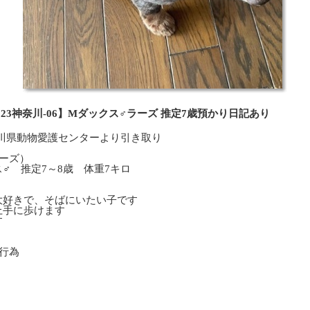
023神奈川-06】Mダックス♂ラーズ 推定7歳預かり日記あり
神奈川県動物愛護センターより引き取り
ーズ）
 推定7～8歳 体重7キロ
大好きで、そばにいたい子です
上手に歩けます
す
。
行為
）