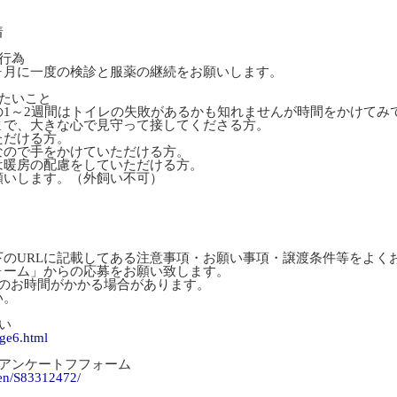
着
行為
ヶ月に一度の検診と服薬の継続をお願いします。
たいこと
の1～2週間はトイレの失敗があるかも知れませんが時間をかけてみ
まで、大きな心で見守って接してくださる方。
ただける方。
なので手をかけていただける方。
は暖房の配慮をしていただける方。
願いします。（外飼い不可）
下のURLに記載してある注意事項・お願い事項・譲渡条件等をよく
ォーム」からの応募をお願い致します。
度のお時間がかかる場合があります。
い。
い
age6.html
望アンケートフフォーム
gen/S83312472/