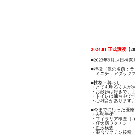
2024.01 正式譲渡
【2
■2023年9月14日
■特徴（仮の名前：ラ
ミニチュアダックス♂
■性格・暮らし
・とても明るく人が
・お散歩は好きで、
・トイレは練習中で
・心雑音があります
■今までに行った医療
・去勢手術
・フィラリア検査（-
・狂犬病ワクチン
・血液検査
・混合ワクチン接種