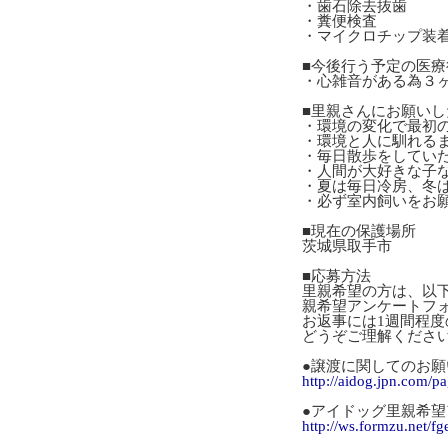
・歯石除去抜歯
・糞便検査
・マイクロチップ装
■今後行う予定の医療
・心雑音がある為３
■里親さんにお願いし
・環境の変化で最初
・環境と人に馴れる
・毎日散歩をしてい
・人間が大好きな子
・夏は毎日冷房、冬
・必ず室内飼いをお
■現在の保護場所
茨城県取手市
■応募方法
里親希望の方は、以
親希望アンケートフ
お返事には1週間程
どうぞご理解くださ
●譲渡に関してのお願
http://aidog.jpn.com/p
●アイドッグ里親希
http://ws.formzu.net/f