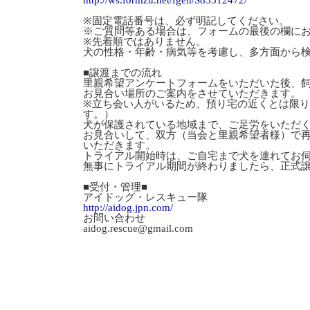
http://ws.formzu.net/fgen/S83312472/
※固定電話番号は、必ず明記してください。
※ご質問等ある場合は、フォームの最後の欄に
※先着順ではありません。
犬の性格・年齢・病気等を考慮し、多方面から
■譲渡までの流れ
里親希望アンケートフォームをいただいた後、
お見合い場所のご案内をさせていただきます。
※立ち会い人がいるため、預り宅の近くとは限
す。）
犬が保護されている地域まで、ご足労をいただ
お見合いして、双方（当会と里親希望者様）で
いただきます。
トライアル開始時は、ご自宅まで犬を連れてお
無事にトライアル期間が終わりましたら、正式
■受付・管理■
アイドッグ・レスキュー隊
http://aidog.jpn.com/
お問い合わせ
aidog.rescue@gmail.com