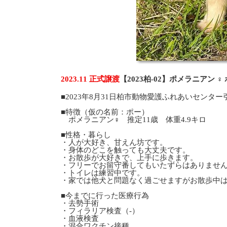
2023.11 正式譲渡
【2023柏-02】ポメラニアン 
■2023年8月31日柏市動物愛護ふれあいセンター
■特徴（仮の名前：ポー）
ポメラニアン♀ 推定11歳 体重4.9キロ
■性格・暮らし
・人が大好き、甘えん坊です。
・身体のどこを触っても大丈夫です。
・お散歩が大好きで、上手に歩きます。
・フリーでお留守番してもいたずらはありませ
・トイレは練習中です。
・家では他犬と問題なく過ごせますがお散歩中
■今までに行った医療行為
・去勢手術
・フィラリア検査（-）
・血液検査
・混合ワクチン接種