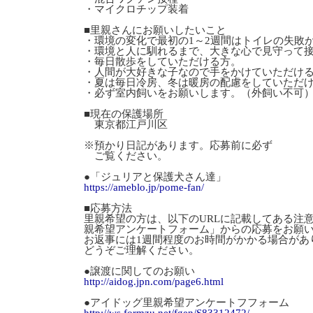
・マイクロチップ装着
■里親さんにお願いしたいこと
・環境の変化で最初の1～2週間はトイレの失敗
・環境と人に馴れるまで、大きな心で見守って
・毎日散歩をしていただける方。
・人間が大好きな子なので手をかけていただけ
・夏は毎日冷房、冬は暖房の配慮をしていただ
・必ず室内飼いをお願いします。（外飼い不可
■現在の保護場所
東京都江戸川区
※預かり日記があります。応募前に必ず
ご覧ください。
●「ジュリアと保護犬さん達」
https://ameblo.jp/pome-fan/
■応募方法
里親希望の方は、以下のURLに記載してある注
親希望アンケートフォーム」からの応募をお願
お返事には1週間程度のお時間がかかる場合があ
どうぞご理解ください。
●譲渡に関してのお願い
http://aidog.jpn.com/page6.html
●アイドッグ里親希望アンケートフフォーム