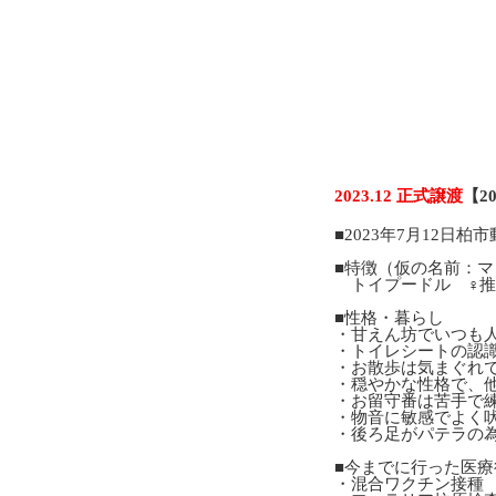
2023.12 正式譲渡
【2
■2023年7月12日
■特徴（仮の名前：マ
トイプードル ♀推定
■性格・暮らし
・甘えん坊でいつも
・トイレシートの認
・お散歩は気まぐれ
・穏やかな性格で、
・お留守番は苦手で
・物音に敏感でよく
・後ろ足がパテラの
■今までに行った医療
・混合ワクチン接種