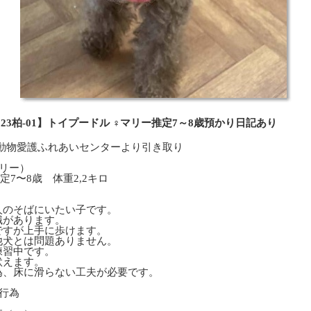
023柏-01】トイプードル ♀マリー推定7～8歳預かり日記あり
柏市動物愛護ふれあいセンターより引き取り
リー）
7〜8歳 体重2,2キロ
人のそばにいたい子です。
識があります。
ですが上手に歩けます。
他犬とは問題ありません。
練習中です。
吠えます。
為、床に滑らない工夫が必要です。
行為