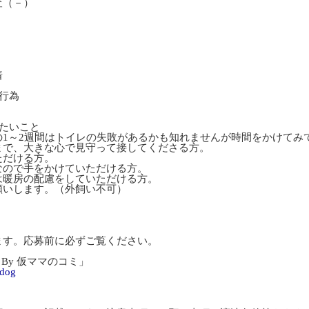
査（－）
着
行為
たいこと
の1～2週間はトイレの失敗があるかも知れませんが時間をかけてみ
まで、大きな心で見守って接してくださる方。
ただける方。
なので手をかけていただける方。
は暖房の配慮をしていただける方。
願いします。（外飼い不可）
ます。応募前に必ずご覧ください。
By 仮ママのコミ」
-dog