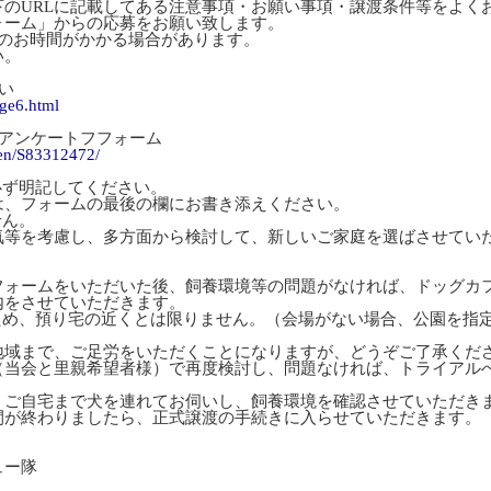
下のURLに記載してある注意事項・お願い事項・譲渡条件等をよく
ォーム」からの応募をお願い致します。
度のお時間がかかる場合があります。
い。
い
age6.html
望アンケートフフォーム
gen/S83312472/
必ず明記してください。
は、フォームの最後の欄にお書き添えください。
せん。
気等を考慮し、多方面から検討して、新しいご家庭を選ばさせてい
フォームをいただいた後、飼養環境等の問題がなければ、ドッグカ
内をさせていただきます。
ため、預り宅の近くとは限りません。（会場がない場合、公園を指
地域まで、ご足労をいただくことになりますが、どうぞご了承くだ
（当会と里親希望者様）で再度検討し、問題なければ、トライアル
、ご自宅まで犬を連れてお伺いし、飼養環境を確認させていただき
間が終わりましたら、正式譲渡の手続きに入らせていただきます。
ュー隊