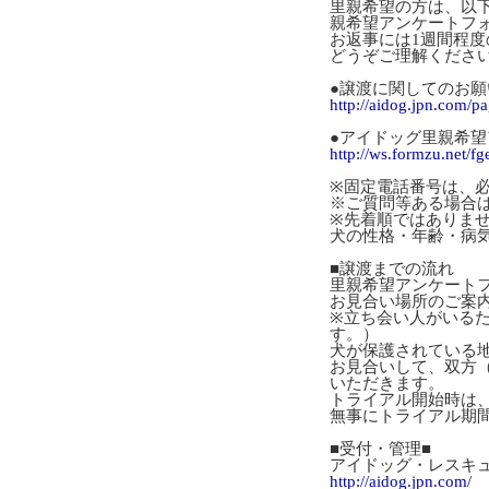
里親希望の方は、以
親希望アンケートフ
お返事には1週間程
どうぞご理解くださ
●譲渡に関してのお願
http://aidog.jpn.com/p
●アイドッグ里親希
http://ws.formzu.net/f
※固定電話番号は、
※ご質問等ある場合
※先着順ではありま
犬の性格・年齢・病
■譲渡までの流れ
里親希望アンケート
お見合い場所のご案
※立ち会い人がいる
す。）
犬が保護されている
お見合いして、双方
いただきます。
トライアル開始時は
無事にトライアル期
■受付・管理■
アイドッグ・レスキ
http://aidog.jpn.com/