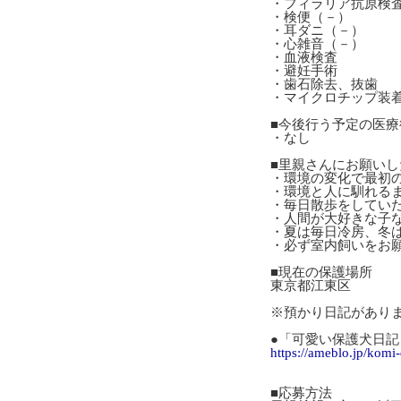
・フィラリア抗原検
・検便（－）
・耳ダニ（－）
・心雑音（－）
・血液検査
・避妊手術
・歯石除去、抜歯
・マイクロチップ装
■今後行う予定の医療
・なし
■里親さんにお願いし
・環境の変化で最初
・環境と人に馴れる
・毎日散歩をしてい
・人間が大好きな子
・夏は毎日冷房、冬
・必ず室内飼いをお
■現在の保護場所
東京都江東区
※預かり日記があり
●「可愛い保護犬日記 
https://ameblo.jp/komi
■応募方法