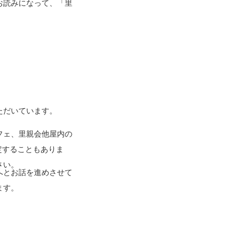
お読みになって、「里
ただいています。
フェ、里親会他屋内の
定することもありま
さい。
へとお話を進めさせて
ます。