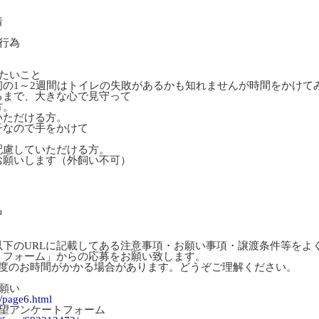
着
行為
たいこと
の1～2週間はトイレの失敗があるかも知れませんが時間をかけて
まで、大きな心で見守って
方。
ただける方。
なので手をかけて
慮していただける方。
願いします（外飼い不可）
中
下のURLに記載してある注意事項・お願い事項・譲渡条件等をよ
トフォーム」からの応募をお願い致します。
度のお時間がかかる場合があります。どうぞご理解ください。
願い
m/page6.html
望アンケートフォーム