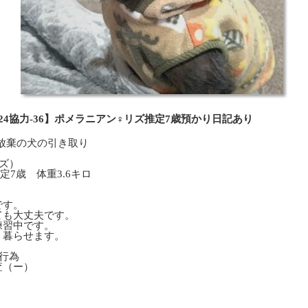
024協力-36】ポメラニアン♀リズ推定7歳預かり日記あり
繁殖放棄の犬の引き取り
ズ）
7歳 体重3.6キロ
です。
ても大丈夫です。
練習中です。
く暮らせます。
行為
査（ー）