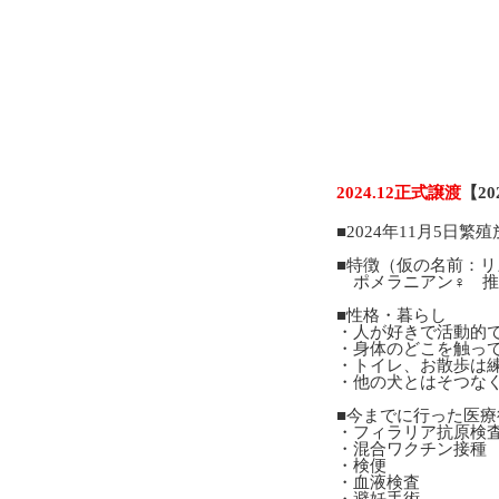
2024.12正式譲渡
【2
■2024年11月5日
■特徴（仮の名前：リ
ポメラニアン♀ 推定
■性格・暮らし
・人が好きで活動的
・身体のどこを触っ
・トイレ、お散歩は
・他の犬とはそつな
■今までに行った医療
・フィラリア抗原検
・混合ワクチン接種
・検便
・血液検査