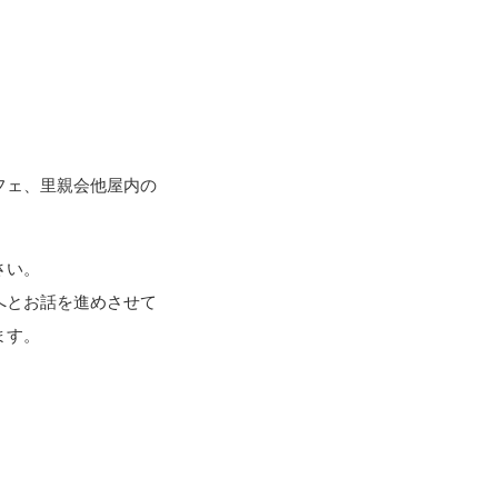
フェ、里親会他屋内の
さい。
へとお話を進めさせて
ます。