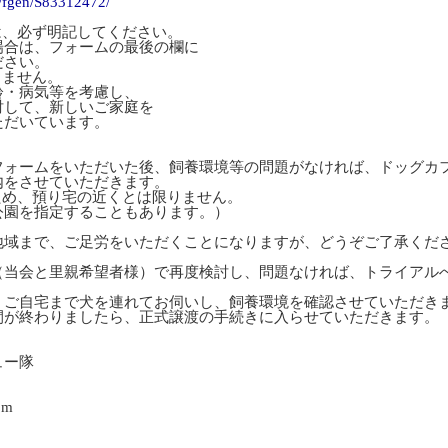
t/fgen/S83312472/
、必ず明記してください。
合は、フォームの最後の欄に
さい。
ません。
病気等を考慮し、
て、新しいご家庭を
いています。
フォームをいただいた後、飼養環境等の問題がなければ、ドッグカ
内をさせていただきます。
ため、預り宅の近くとは限りません。
公園を指定することもあります。）
地域まで、ご足労をいただくことになりますが、どうぞご了承くだ
（当会と里親希望者様）で再度検討し、問題なければ、トライアル
、ご自宅まで犬を連れてお伺いし、飼養環境を確認させていただき
間が終わりましたら、正式譲渡の手続きに入らせていただきます。
ュー隊
om