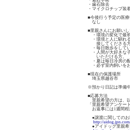
・避妊手術
・歯石除去
・マイクロチップ装
■今後行う予定の医療
なし
■里親さんにお願いし
・環境の変化で最初
・環境と人に馴れる
接してくださる
・毎日散歩をしてい
・人間が大好きな子
いただける方。
・夏は毎日冷房の配
・必ず室内飼いをお
■現在の保護場所
埼玉県越谷市
※預かり日記は準備
■応募方法
里親希望の方は、以
「里親希望アンケー
お返事には1週間程
●譲渡に関してのお
http://aidog.jpn.co
●アイドッグ里親希