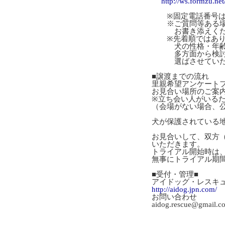
http://ws.formzu.ne
※固定電話番号は
※ご質問等ある場
お書き添えくだ
※先着順ではあり
犬の性格・年齢・
多方面から検討し
選ばさせていただ
■譲渡までの流れ
里親希望アンケート
お見合い場所のご案
※立ち会い人がいる
（会場がない場合、
犬が保護されている
お見合いして、双方
いただきます。
トライアル開始時は
無事にトライアル期
■受付・管理■
アイドッグ・レスキ
http://aidog.jpn.com/
お問い合わせ
aidog.rescue@gmail.c