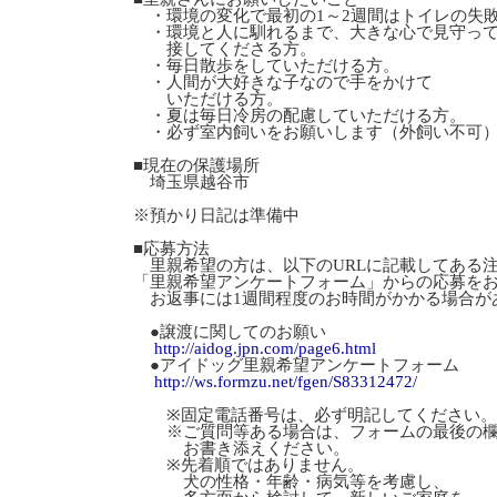
・環境の変化で最初の1～2週間はトイレの失
・環境と人に馴れるまで、大きな心で見守っ
接してくださる方。
・毎日散歩をしていただける方。
・人間が大好きな子なので手をかけて
いただける方。
・夏は毎日冷房の配慮していただける方。
・必ず室内飼いをお願いします（外飼い不可
■現在の保護場所
埼玉県越谷市
※預かり日記は準備中
■応募方法
里親希望の方は、以下のURLに記載してある
「里親希望アンケートフォーム」からの応募を
お返事には1週間程度のお時間がかかる場合が
●譲渡に関してのお願い
http://aidog.jpn.com/page6.html
●アイドッグ里親希望アンケートフォーム
http://ws.formzu.net/fgen/S83312472/
※固定電話番号は、必ず明記してください。
※ご質問等ある場合は、フォームの最後の
お書き添えください。
※先着順ではありません。
犬の性格・年齢・病気等を考慮し、