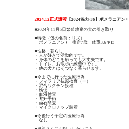
2024.12正式譲渡
【2024協力-36】ポメラニア
■2024年11月5日繁殖放棄の犬の引き取り
■特徴（仮の名前：リズ）
ポメラニアン♀ 推定7歳 体重3.6キロ
■性格・暮らし
・人が好きで活動的です。
・身体のどこを触っても大丈夫です。
・トイレ、お散歩は練習中です。
・他の犬とはそつなく暮らせます。
■今までに行った医療行為
・フィラリア抗原検査（ー）
・混合ワクチン接種
・検便
・血液検査
・避妊手術
・歯石除去
・マイクロチップ装着
■今後行う予定の医療行為
なし
■里親さんにお願いしたいこと