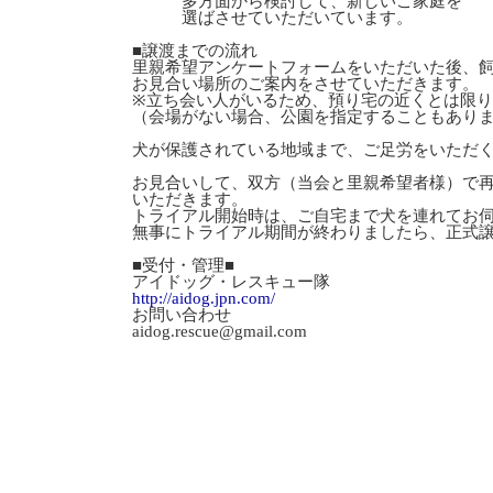
多方面から検討して、新しいご家庭を
選ばさせていただいています。
■譲渡までの流れ
里親希望アンケートフォームをいただいた後、
お見合い場所のご案内をさせていただきます。
※立ち会い人がいるため、預り宅の近くとは限
（会場がない場合、公園を指定することもあり
犬が保護されている地域まで、ご足労をいただ
お見合いして、双方（当会と里親希望者様）で
いただきます。
トライアル開始時は、ご自宅まで犬を連れてお
無事にトライアル期間が終わりましたら、正式
■受付・管理■
アイドッグ・レスキュー隊
http://aidog.jpn.com/
お問い合わせ
aidog.rescue@gmail.com