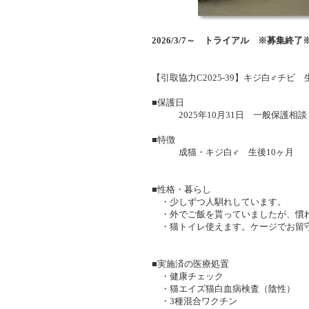
2026/3/7～ トライアル ※募集終了
【引取協力C2025-39】キジ白♂チビ
■保護日
2025年10月31日 一般保護相談
■特徴
成猫・キジ白♂ 生後10ヶ月
■性格・暮らし
・少しずつ人馴れしています。
・外でご飯を貰っていましたが、慣れ
・猫トイレ使えます。ケージでお留
■実施済の医療処置
・健康チェック
・猫エイズ猫白血病検査（陰性）
・3種混合ワクチン