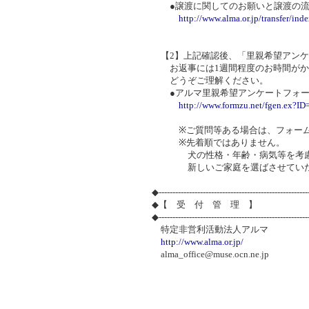
●譲渡に関してのお願いと譲渡の流
http://www.alma.or.jp/transfer/ind
【2】上記確認後、「里親希望アンケ
お返事には1週間程度のお時間がか
どうぞご理解ください。
●アルマ里親希望アンケートフォー
http://www.formzu.net/fgen.ex?I
※ご質問等ある場合は、フォームの
※先着順ではありません。
犬の性格・年齢・病気等を考慮し
新しいご家庭を選ばさせていた
◆-----------------------------------------------------
◆【 受 付 管 理 】
◆-----------------------------------------------------
特定非営利活動法人アルマ
http://www.alma.or.jp/
alma_office@muse.ocn.ne.jp