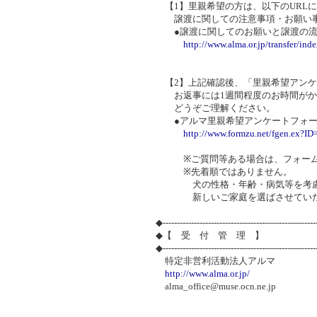
【1】里親希望の方は、以下のURL
譲渡に関しての注意事項・お願い事
●譲渡に関してのお願いと譲渡の流
http://www.alma.or.jp/transfer/ind
【2】上記確認後、「里親希望アンケ
お返事には1週間程度のお時間がか
どうぞご理解ください。
●アルマ里親希望アンケートフォー
http://www.formzu.net/fgen.ex?I
※ご質問等ある場合は、フォームの
※先着順ではありません。
犬の性格・年齢・病気等を考慮し
新しいご家庭を選ばさせていた
◆-----------------------------------------------------
◆【 受 付 管 理 】
◆-----------------------------------------------------
特定非営利活動法人アルマ
http://www.alma.or.jp/
alma_office@muse.ocn.ne.jp