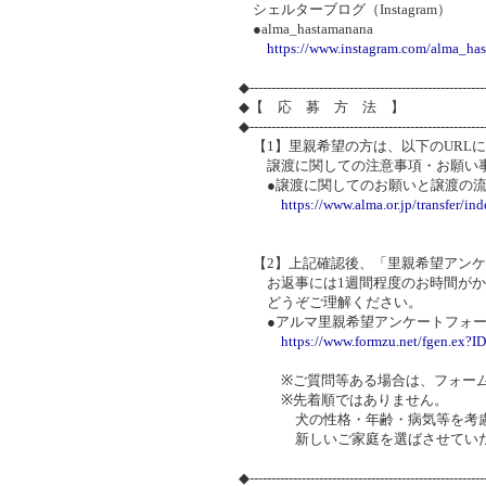
シェルターブログ（Instagram）
●alma_hastamanana
https://www.instagram.com/alma_ha
◆-----------------------------------------------------
◆【 応 募 方 法 】
◆-----------------------------------------------------
【1】里親希望の方は、以下のURL
譲渡に関しての注意事項・お願い事
●譲渡に関してのお願いと譲渡の流
https://www.alma.or.jp/transfer/in
【2】上記確認後、「里親希望アンケ
お返事には1週間程度のお時間がか
どうぞご理解ください。
●アルマ里親希望アンケートフォー
https://www.formzu.net/fgen.ex?
※ご質問等ある場合は、フォームの
※先着順ではありません。
犬の性格・年齢・病気等を考慮し
新しいご家庭を選ばさせていた
◆-----------------------------------------------------