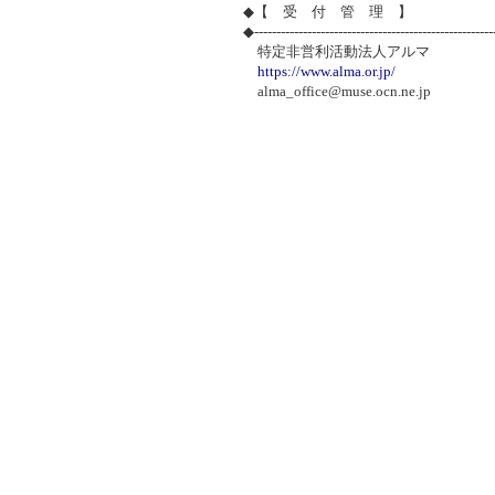
◆【 受 付 管 理 】
◆-----------------------------------------------------
特定非営利活動法人アルマ
https://www.alma.or.jp/
alma_office@muse.ocn.ne.jp