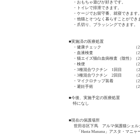
・おもちゃ遊びが好きです。
・トイレで排泄できます。
・ケージでお留守番、就寝できます
・他猫とそつなく暮らすことができ
・爪切り、ブラッシングできます。
■実施済の医療処置
・健康チェック （2025/
・血液検査 （2025/1
・猫エイズ猫白血病検査（陰性）（2025
・検便 （2025/9
・3種混合ワクチン 1回目 （2025
・3種混合ワクチン 2回目 （2025
・マイクロチップ装着 （2025/
・避妊手術 （2025/1
■今後、実施予定の医療処置
特になし
■現在の保護場所
世田谷区下馬 アルマ保護猫シェル
「Hasta Manana」アスタ・マニ