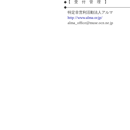
◆【 受 付 管 理 】
◆-----------------------------------------------------
特定非営利活動法人アルマ
http://www.alma.or.jp/
alma_office@muse.ocn.ne.jp