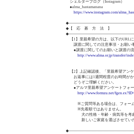
シェルターブログ（Instagram）
●alma_hastamanana
https://www.instagram.com/alma_ha
◆-----------------------------------------------------
◆【 応 募 方 法 】
◆-----------------------------------------------------
【1】里親希望の方は、以下のURL
譲渡に関しての注意事項・お願い事
●譲渡に関してのお願いと譲渡の流
http://www.alma.or.jp/transfer/ind
【2】上記確認後、「里親希望アンケ
お返事には1週間程度のお時間がか
どうぞご理解ください。
●アルマ里親希望アンケートフォー
http://www.formzu.net/fgen.ex?I
※ご質問等ある場合は、フォームの
※先着順ではありません。
犬の性格・年齢・病気等を考慮し
新しいご家庭を選ばさせていた
◆-----------------------------------------------------