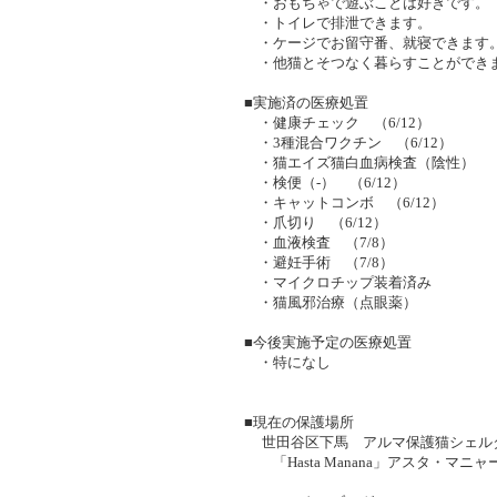
・おもちゃで遊ぶことは好きです。
・トイレで排泄できます。
・ケージでお留守番、就寝できます
・他猫とそつなく暮らすことができ
■実施済の医療処置
・健康チェック （6/12）
・3種混合ワクチン （6/12）
・猫エイズ猫白血病検査（陰性） （6
・検便（-） （6/12）
・キャットコンボ （6/12）
・爪切り （6/12）
・血液検査 （7/8）
・避妊手術 （7/8）
・マイクロチップ装着済み
・猫風邪治療（点眼薬）
■今後実施予定の医療処置
・特になし
■現在の保護場所
世田谷区下馬 アルマ保護猫シェル
「Hasta Manana」アスタ・マニ